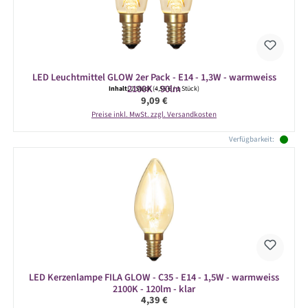
LED Leuchtmittel GLOW 2er Pack - E14 - 1,3W - warmweiss
2100K - 90lm
Inhalt:
2 Stück
(4,55 € / 1 Stück)
Regulärer Preis:
9,09 €
Preise inkl. MwSt. zzgl. Versandkosten
Verfügbarkeit:
LED Kerzenlampe FILA GLOW - C35 - E14 - 1,5W - warmweiss
2100K - 120lm - klar
Regulärer Preis:
4,39 €