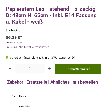
Papierstern Leo - stehend - 5-zackig -
D: 43cm H: 65cm - inkl. E14 Fassung
u. Kabel - weiß
StarTrading
36,29 €*
Inhalt:
1 Stück
Preise inkl. MwSt. zzgl. Versandkosten
Sofort verfügbar, Lieferzeit: In 1 - 3 Werktagen bei Dir
Produkt Anzahl: Gib den gewünschten Wert ein oder benutze die Schaltflächen um die Anzahl zu erhöhen ode
In den Warenkorb
Zubehör | Ersatzteile | Ähnliches | mit bestellen
Ähnlich
Zubehör