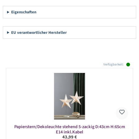
Eigenschaften
EU verantwortlicher Hersteller
Produktgalerie überspringen
Verfügbarkeit:
Papierstern/Dekoleuchte stehend 5-zackig D:43cm H:65cm
E14 inkl.Kabel
Regulärer Preis:
43,99 €