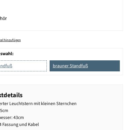
hör
el hinzufügen
uswahl:
andfuß
brauner Standfuß
tdetails
erter Leuchtstern mit kleinen Sternchen
65cm
esser: 43cm
14 Fassung und Kabel