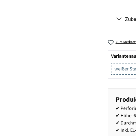
Zube
Zum Merkzett
Variantena
weißer St
Produk
✔ Perfori
✔ Höhe: 
✔ Durchm
✔ Inkl. E