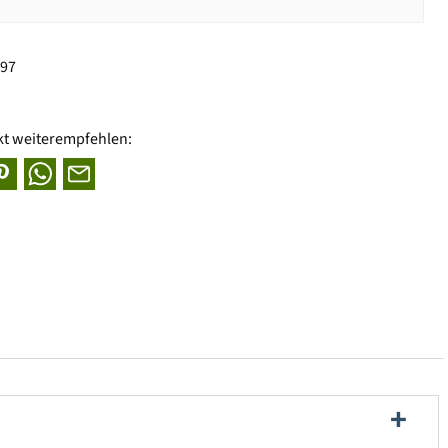
197
kt weiterempfehlen: