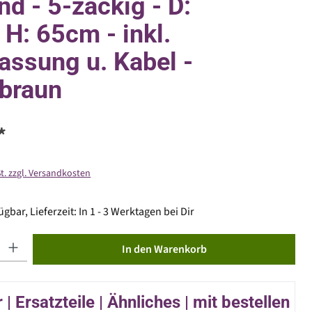
nd - 5-zackig - D:
H: 65cm - inkl.
assung u. Kabel -
braun
*
St. zzgl. Versandkosten
gbar, Lieferzeit: In 1 - 3 Werktagen bei Dir
ib den gewünschten Wert ein oder benutze die Schaltflächen um die Anzahl zu erhöhen od
In den Warenkorb
| Ersatzteile | Ähnliches | mit bestellen