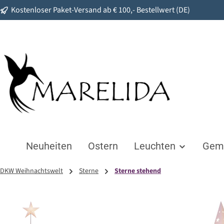
Kostenloser Paket-Versand ab € 100,- Bestellwert (DE)
springen
Zur Hauptnavigation springen
Neuheiten
Ostern
Leuchten
Gemü
DKW Weihnachtswelt
Sterne
Sterne stehend
Bildergalerie überspringen