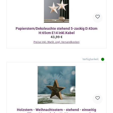
Papierstern/Dekoleuchte stehend 5-zackig D:43cm
H:65cm E14 inkl.Kabel
Regulärer Preis:
43,99 €
Preise inkl. MwSt. zzgl. Versandkosten
Verfügbarkeit:
Holzstern - Weihnachtsstern - stehend - einseitig