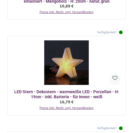
emailliert - Mangoholz - H: 20cm - natur, grün
Regulärer Preis:
10,89 €
Preise inkl. MwSt. zzgl. Versandkosten
Verfügbarkeit:
LED Stern - Dekostern - warmweiße LED - Porzellan - H:
19cm - inkl. Batterie - für Innen - weiß
Regulärer Preis:
16,79 €
Preise inkl. MwSt. zzgl. Versandkosten
Verfügbarkeit: