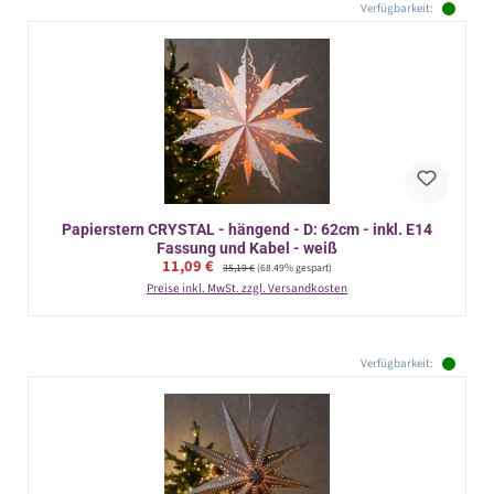
Verfügbarkeit:
Papierstern CRYSTAL - hängend - D: 62cm - inkl. E14
Fassung und Kabel - weiß
Verkaufspreis:
11,09 €
Regulärer Preis:
35,19 €
(68.49% gespart)
Preise inkl. MwSt. zzgl. Versandkosten
Verfügbarkeit: