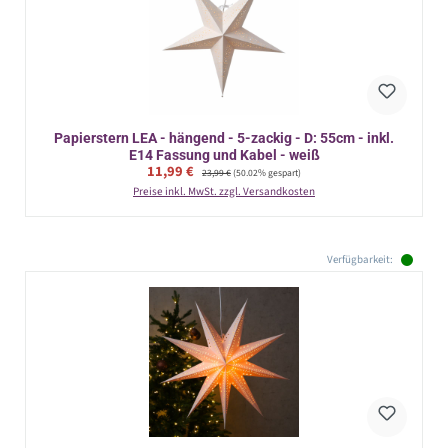
Papierstern LEA - hängend - 5-zackig - D: 55cm - inkl.
E14 Fassung und Kabel - weiß
Verkaufspreis:
11,99 €
Regulärer Preis:
23,99 €
(50.02% gespart)
Preise inkl. MwSt. zzgl. Versandkosten
Verfügbarkeit: