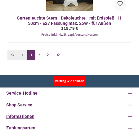
Gartenleuchte Stern - Dekoleuchte - mit Erdspieß - H:
50cm - E27 Fassung max. 25W - für Außen
Regulärer Preis:
119,79 €
Preise inkl. MwSt. zzgl. Versandkosten
Seite
Seite
1
2
Vertrag widerrufen
Service-Hotline
Shop Service
Informationen
Zahlungsarten