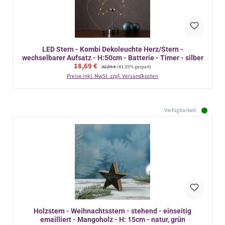
LED Stern - Kombi Dekoleuchte Herz/Stern -
wechselbarer Aufsatz - H:50cm - Batterie - Timer - silber
Verkaufspreis:
18,69 €
Regulärer Preis:
32,99 €
(43.35% gespart)
Preise inkl. MwSt. zzgl. Versandkosten
Verfügbarkeit:
Holzstern - Weihnachtsstern - stehend - einseitig
emailliert - Mangoholz - H: 15cm - natur, grün