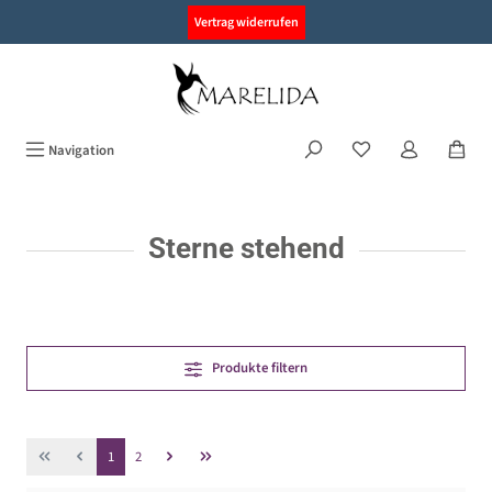
alt springen
Vertrag widerrufen
Navigation
Sterne stehend
Produkte filtern
Seite
Seite
1
2