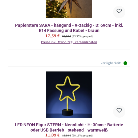
Papierstern SARA - hängend - 9-zackig - D: 69cm - inkl.
E14 Fassung und Kabel - braun
Verkaufspreis:
17,59 €
Regulärer Preis:
26,39 €
(33.35% gespart)
Preise inkl. MwSt. zzgl. Versandkosten
Verfügbarkeit:
LED NEON Figur STERN - Neonlicht - H: 30cm - Batterie
oder USB Betrieb - stehend - warmweiß
Verkaufspreis:
11,09 €
Regulärer Preis:
13,89 €
(20.16% gespart)