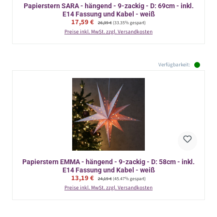
Papierstern SARA - hängend - 9-zackig - D: 69cm - inkl.
E14 Fassung und Kabel - weiß
Verkaufspreis:
17,59 €
Regulärer Preis:
26,39 €
(33.35% gespart)
Preise inkl. MwSt. zzgl. Versandkosten
Verfügbarkeit:
Papierstern EMMA - hängend - 9-zackig - D: 58cm - inkl.
E14 Fassung und Kabel - weiß
Verkaufspreis:
13,19 €
Regulärer Preis:
24,19 €
(45.47% gespart)
Preise inkl. MwSt. zzgl. Versandkosten