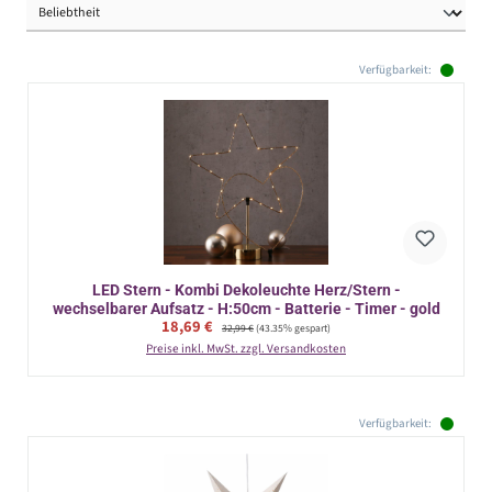
Verfügbarkeit:
LED Stern - Kombi Dekoleuchte Herz/Stern -
wechselbarer Aufsatz - H:50cm - Batterie - Timer - gold
Verkaufspreis:
18,69 €
Regulärer Preis:
32,99 €
(43.35% gespart)
Preise inkl. MwSt. zzgl. Versandkosten
Verfügbarkeit: