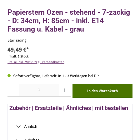
Papierstern Ozen - stehend - 7-zackig
- D: 34cm, H: 85cm - inkl. E14
Fassung u. Kabel - grau
StarTrading
49,49 €*
Inhalt:
1 Stück
Preise inkl. MwSt. zzgl. Versandkosten
Sofort verfügbar, Lieferzeit: In 1 - 3 Werktagen bei Dir
Produkt Anzahl: Gib den gewünschten Wert ein oder benutze die Schaltflächen um die Anzahl zu erhöhen ode
In den Warenkorb
Zubehör | Ersatzteile | Ähnliches | mit bestellen
Ähnlich