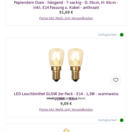
Papierstern Ozen - hängend - 7-zackig - D: 55cm, H: 65cm -
inkl. E14 Fassung u. Kabel - anthrazit
Regulärer Preis:
51,69 €
Preise inkl. MwSt. zzgl. Versandkosten
Produktgalerie überspringen
Verfügbarkeit:
LED Leuchtmittel GLOW 2er Pack - E14 - 1,3W - warmweiss
2100K - 90lm
Inhalt:
2 Stück
(4,55 € / 1 Stück)
Regulärer Preis:
9,09 €
Preise inkl. MwSt. zzgl. Versandkosten
Verfügbarkeit: