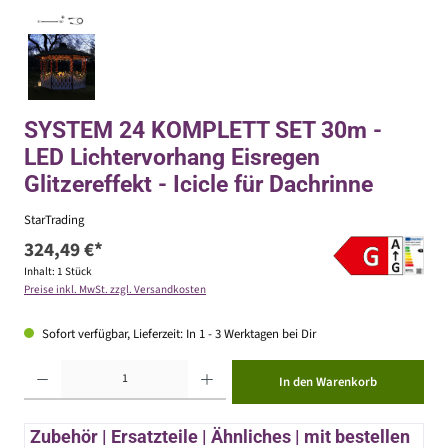
SYSTEM 24 KOMPLETT SET 30m -
LED Lichtervorhang Eisregen
Glitzereffekt - Icicle für Dachrinne
StarTrading
324,49 €*
Inhalt:
1 Stück
Preise inkl. MwSt. zzgl. Versandkosten
Sofort verfügbar, Lieferzeit: In 1 - 3 Werktagen bei Dir
Produkt Anzahl: Gib den gewünschten Wert ein oder benutze die Schaltflächen um die Anzahl zu erhöhen ode
In den Warenkorb
Zubehör | Ersatzteile | Ähnliches | mit bestellen