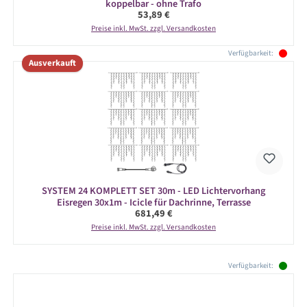
koppelbar - ohne Trafo
Regulärer Preis:
53,89 €
Preise inkl. MwSt. zzgl. Versandkosten
Verfügbarkeit:
Ausverkauft
SYSTEM 24 KOMPLETT SET 30m - LED Lichtervorhang
Eisregen 30x1m - Icicle für Dachrinne, Terrasse
Regulärer Preis:
681,49 €
Preise inkl. MwSt. zzgl. Versandkosten
Produktgalerie überspringen
Verfügbarkeit: