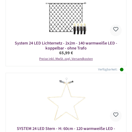
System 24 LED Lichternetz - 2x2m - 140 warmweiße LED -
koppelbar - ohne Trafo
Regulärer Preis:
65,99 €
Preise inkl. MwSt. zzgl. Versandkosten
Verfügbarkeit:
SYSTEM 24 LED Stern - H: 60cm - 120 warmweiße LED -