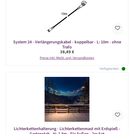
System 24 - Verlängerungskabel - koppelbar - L: 10m - ohne
Trafo
Regulärer Preis:
38,49 €
Preise inkl. MwSt. zzgl. Versandkosten
Verfügbarkeit:
Lichterkettenhalterung - Lichterkettenmast mit Erdspieß -
Gartenstab - H: 2,8m - für Außen - 2er Set