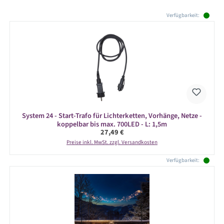
Produktgalerie überspringen
Verfügbarkeit:
System 24 - Start-Trafo für Lichterketten, Vorhänge, Netze -
koppelbar bis max. 700LED - L: 1,5m
Regulärer Preis:
27,49 €
Preise inkl. MwSt. zzgl. Versandkosten
Verfügbarkeit: