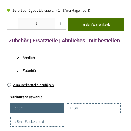
Sofort verfügbar, Lieferzeit: In 1 - 3 Werktagen bei Dir
Produkt Anzahl: Gib den gewünschten Wert ein oder benutze die Schaltflächen um die Anzahl zu erhöhen ode
In den Warenkorb
Zubehör | Ersatzteile | Ähnliches | mit bestellen
Ähnlich
Zubehör
Zum Merkzettel hinzufügen
Variantenauswahl:
L: 10m
L: 5m
L: 5m - Flackereffekt