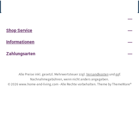
Vertrag widerrufen
Service-Hotline
Shop Service
Informationen
Zahlungsarten
Alle Preise inkl. gesetzl. Mehrwertsteuer zzgl.
Versandkosten
und ggf.
Nachnahmegebühren, wenn nicht anders angegeben.
© 2026 www.home-and-living.com - Alle Rechte vorbehalten. Theme by
ThemeWare®