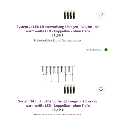
System 24 LED Lichtervorhang Eisregen - 3x0,4m - 49
warmweiße LED - koppelbar - ohne Trafo
Regulärer Preis:
31,89 €
Preise inkl. MwSt. zzgl. Versandkosten
Verfügbarkeit:
System 24 LED Lichtervorhang Eisregen - 2x1m - 98
warmweiße LED - koppelbar - ohne Trafo
Regulärer Preis:
49,49 €
Preise inkl. MwSt. zzgl. Versandkosten