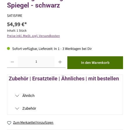
Spiegel - schwarz
SATISFIRE
54,99 €*
Inhalt:
1 Stück
Preise inkl. MwSt. zzgl. Versandkosten
Sofort verfügbar, Lieferzeit: In 1 - 3 Werktagen bei Dir
Produkt Anzahl: Gib den gewünschten Wert ein oder benutze die Schaltflächen um die Anzahl zu erhöhen ode
In den Warenkorb
Zubehör | Ersatzteile | Ähnliches | mit bestellen
Ähnlich
Zubehör
Zum Merkzettel hinzufügen