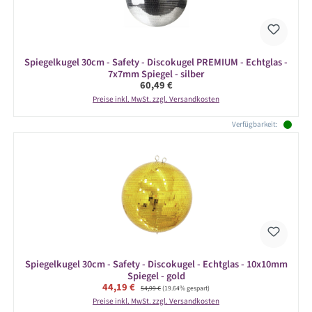
Spiegelkugel 30cm - Safety - Discokugel PREMIUM - Echtglas -
7x7mm Spiegel - silber
Regulärer Preis:
60,49 €
Preise inkl. MwSt. zzgl. Versandkosten
Verfügbarkeit:
Spiegelkugel 30cm - Safety - Discokugel - Echtglas - 10x10mm
Spiegel - gold
Verkaufspreis:
44,19 €
Regulärer Preis:
54,99 €
(19.64% gespart)
Preise inkl. MwSt. zzgl. Versandkosten