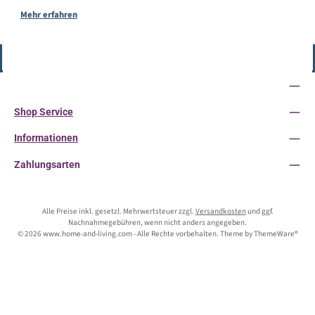
Mehr erfahren
Vertrag widerrufen
Service-Hotline
Shop Service
Informationen
Zahlungsarten
Alle Preise inkl. gesetzl. Mehrwertsteuer zzgl.
Versandkosten
und ggf.
Nachnahmegebühren, wenn nicht anders angegeben.
© 2026 www.home-and-living.com - Alle Rechte vorbehalten. Theme by
ThemeWare®