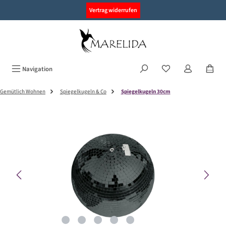
alt springen
Vertrag widerrufen
Navigation
Gemütlich Wohnen
Spiegelkugeln & Co
Spiegelkugeln 30cm
Bildergalerie überspringen