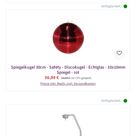
Verfügbarkeit:
Spiegelkugel 30cm - Safety - Discokugel - Echtglas - 10x10mm
Spiegel - rot
Verkaufspreis:
36,99 €
Regulärer Preis:
54,99 €
(32.73% gespart)
Preise inkl. MwSt. zzgl. Versandkosten
Produktgalerie überspringen
Verfügbarkeit: