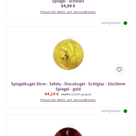
Spiegel - schwarz
Regulärer Preis:
54,99 €
Preise inkl. MwSt. zzgl. Versandkosten
Verfügbarkeit:
Spiegelkugel 30cm - Safety - Discokugel - Echtglas - 10x10mm
Spiegel - gold
Verkaufspreis:
44,19 €
Regulärer Preis:
54,99 €
(19.64% gespart)
Preise inkl. MwSt. zzgl. Versandkosten
Verfügbarkeit: