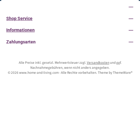
Service-Hotline
Shop Service
Informationen
Zahlungsarten
Alle Preise inkl. gesetzl. Mehrwertsteuer zzgl.
Versandkosten
und ggf.
Nachnahmegebühren, wenn nicht anders angegeben.
© 2026 www.home-and-living.com - Alle Rechte vorbehalten. Theme by
ThemeWare®