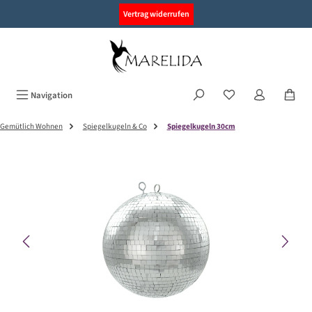
alt springen
Vertrag widerrufen
Navigation
Gemütlich Wohnen
Spiegelkugeln & Co
Spiegelkugeln 30cm
Bildergalerie überspringen