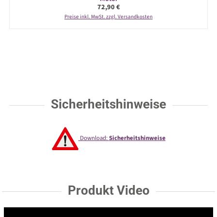
Regulärer Preis:
72,90 €
Preise inkl. MwSt. zzgl. Versandkosten
Sicherheitshinweise
Download:
Sicherheitshinweise
Produkt Video