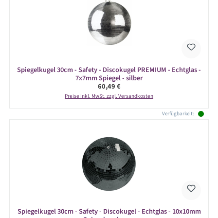
Spiegelkugel 30cm - Safety - Discokugel PREMIUM - Echtglas -
7x7mm Spiegel - silber
Regulärer Preis:
60,49 €
Preise inkl. MwSt. zzgl. Versandkosten
Verfügbarkeit:
Spiegelkugel 30cm - Safety - Discokugel - Echtglas - 10x10mm