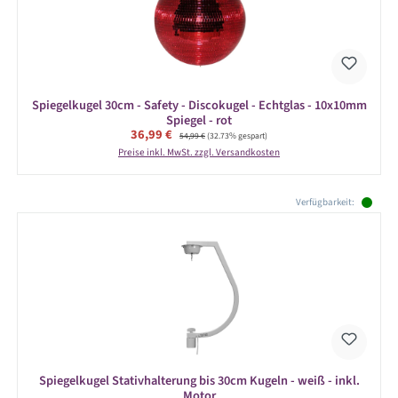
Spiegelkugel 30cm - Safety - Discokugel - Echtglas - 10x10mm
Spiegel - rot
Verkaufspreis:
36,99 €
Regulärer Preis:
54,99 €
(32.73% gespart)
Preise inkl. MwSt. zzgl. Versandkosten
Produktgalerie überspringen
Verfügbarkeit:
Spiegelkugel Stativhalterung bis 30cm Kugeln - weiß - inkl.
Motor