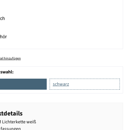
ich
hör
el hinzufügen
uswahl:
schwarz
tdetails
Lichterkette weiß
 fassungen