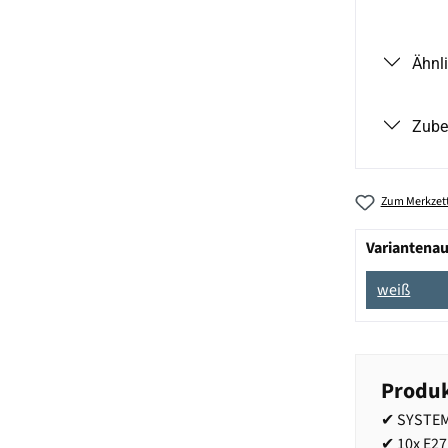
Ähnl
Zube
Zum Merkzett
Variantena
weiß
Produk
✔ SYSTEM 
✔ 10x E27