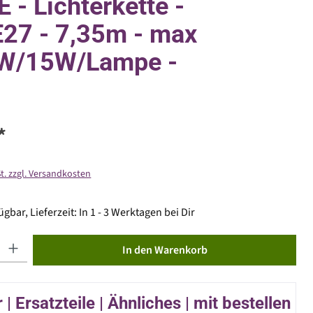
 - Lichterkette -
E27 - 7,35m - max
W/15W/Lampe -
*
St. zzgl. Versandkosten
gbar, Lieferzeit: In 1 - 3 Werktagen bei Dir
ib den gewünschten Wert ein oder benutze die Schaltflächen um die Anzahl zu erhöhen od
In den Warenkorb
| Ersatzteile | Ähnliches | mit bestellen