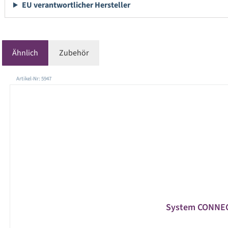
EU verantwortlicher Hersteller
Ähnlich
Zubehör
Produktgalerie überspringen
Artikel-Nr: 5947
System CONNECT