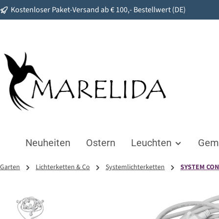
Kostenloser Paket-Versand ab € 100,- Bestellwert (DE)
springen
Zur Hauptnavigation springen
Neuheiten
Ostern
Leuchten
Gemü
Garten
Lichterketten & Co
Systemlichterketten
SYSTEM CO
Bildergalerie überspringen