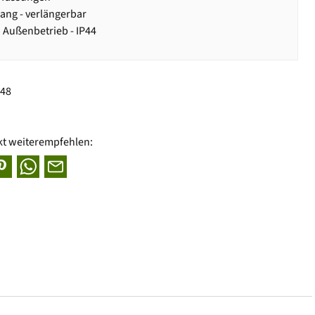
ang - verlängerbar
 Außenbetrieb - IP44
948
kt weiterempfehlen: