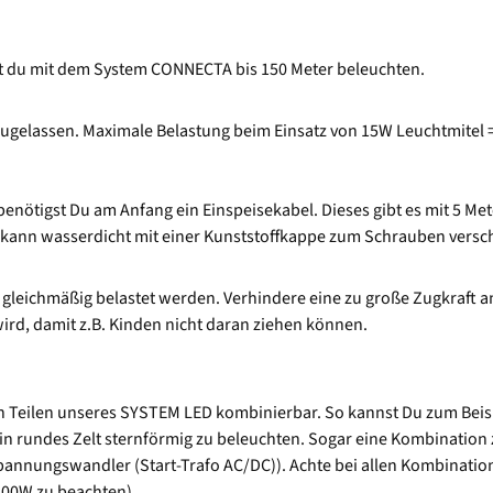
st du mit dem System CONNECTA bis 150 Meter beleuchten.
ugelassen. Maximale Belastung beim Einsatz von 15W Leuchtmitel =
nötigst Du am Anfang ein Einspeisekabel. Dieses gibt es mit 5 M
er kann wasserdicht mit einer Kunststoffkappe zum Schrauben vers
er gleichmäßig belastet werden. Verhindere eine zu große Zugkraf
wird, damit z.B. Kinden nicht daran ziehen können.
Teilen unseres SYSTEM LED kombinierbar. So kannst Du zum Beispie
 ein rundes Zelt sternförmig zu beleuchten. Sogar eine Kombinat
Spannungswandler (Start-Trafo AC/DC)). Achte bei allen Kombinatio
 400W zu beachten)