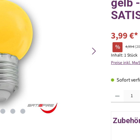
gelb 
SATI
3,99 €*
%
4,99 €
(2
Inhalt:
1 Stück
Preise inkl. Mw
Sofort verfü
Produkt Anzahl: G
Zubehör 