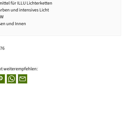
ittel für ILLU Lichterketten
arben und intensives Licht
1W
ßen und Innen
076
kt weiterempfehlen: