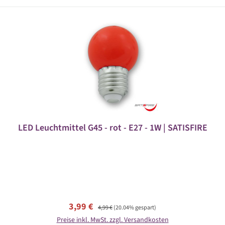
LED Leuchtmittel G45 - rot - E27 - 1W | SATISFIRE
Verkaufspreis:
Regulärer Preis:
3,99 €
4,99 €
(20.04% gespart)
Preise inkl. MwSt. zzgl. Versandkosten