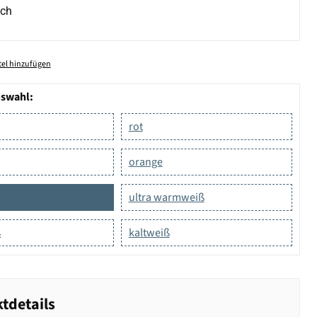
ich
el hinzufügen
uswahl:
rot
orange
ultra warmweiß
ß
kaltweiß
tdetails