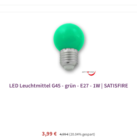
LED Leuchtmittel G45 - grün - E27 - 1W | SATISFIRE
Verkaufspreis:
Regulärer Preis:
3,99 €
4,99 €
(20.04% gespart)