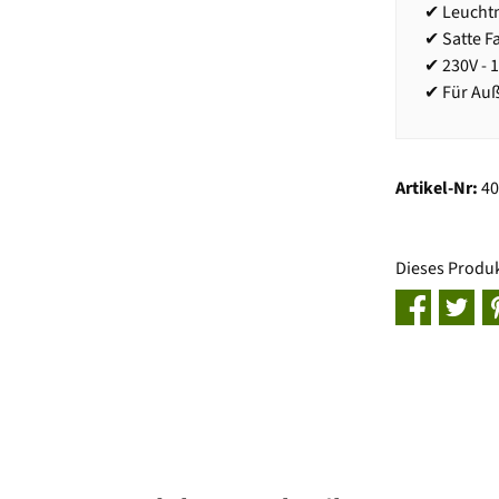
✔ Leuchtm
✔ Satte F
✔ 230V - 
✔ Für Au
Artikel-Nr:
4
Dieses Produ