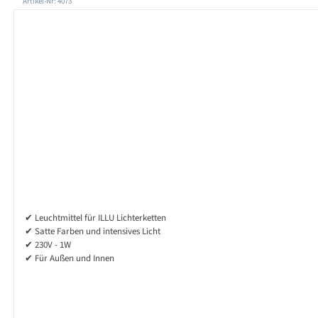
Produktgalerie überspringen
Artikel-Nr: 4073
✔ Leuchtmittel für ILLU Lichterketten
✔ Satte Farben und intensives Licht
✔ 230V - 1W
✔ Für Außen und Innen