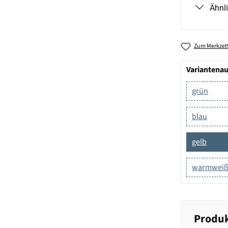
Ähnl
Zum Merkzett
Variantena
grün
blau
gelb
warmwei
Produk