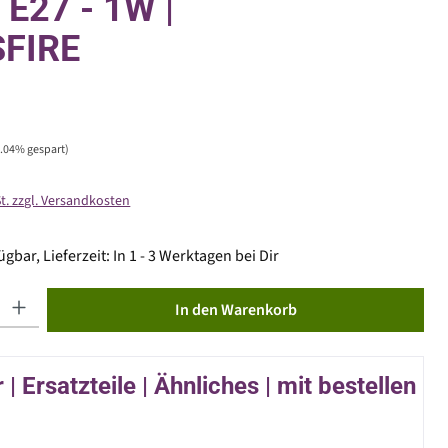
- E27 - 1W |
SFIRE
0.04% gespart)
St. zzgl. Versandkosten
gbar, Lieferzeit: In 1 - 3 Werktagen bei Dir
ib den gewünschten Wert ein oder benutze die Schaltflächen um die Anzahl zu erhöhen od
In den Warenkorb
| Ersatzteile | Ähnliches | mit bestellen