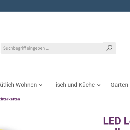
tlich Wohnen
Tisch und Küche
Garten
ichterketten
LED L