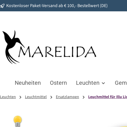
Kostenloser Paket-Versand ab € 100,- Bestellwert (DE)
springen
Zur Hauptnavigation springen
Neuheiten
Ostern
Leuchten
Gemü
Leuchten
Leuchtmittel
Ersatzlampen
Leuchmittel für Illu L
Bildergalerie überspringen