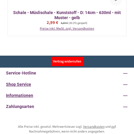
Schale - Müslischale - Kunststoff - D: 14cm - 630ml - mit
Muster - gelb
Verkaufspreis:
2,99 €
Regulärer Preis:
4,29 €
(30.3% gespart)
Preise inkl. MwSt. zzgl. Versandkosten
Vertrag widerrufen
Service-Hotline
Shop Service
Informationen
Zahlungsarten
Alle Preise inkl. gesetzl. Mehrwertsteuer zzgl.
Versandkosten
und ggf.
Nachnahmegebühren, wenn nicht anders angegeben.