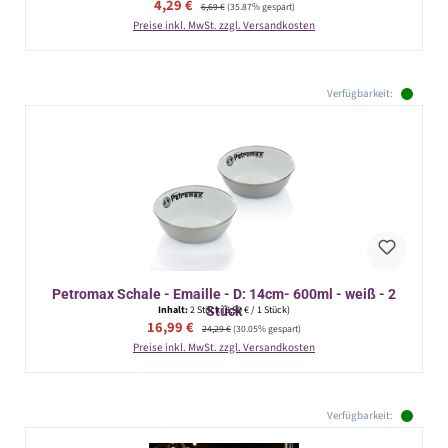
Verkaufspreis:
4,29 €
Regulärer Preis:
6,69 €
(35.87% gespart)
Preise inkl. MwSt. zzgl. Versandkosten
Verfügbarkeit:
Petromax Schale - Emaille - D: 14cm- 600ml - weiß - 2
Stück
Inhalt:
2 Stück
(8,50 € / 1 Stück)
Verkaufspreis:
16,99 €
Regulärer Preis:
24,29 €
(30.05% gespart)
Preise inkl. MwSt. zzgl. Versandkosten
Verfügbarkeit: