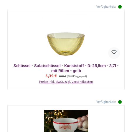
Verfügbarkeit:
Schüssel - Salatschüssel - Kunststoff - D: 25,5cm - 3,7l -
mit Rillen - gelb
Verkaufspreis:
5,39 €
Regulärer Preis:
7,79 €
(30.81% gespart)
Preise inkl. MwSt. zzgl. Versandkosten
Verfügbarkeit: