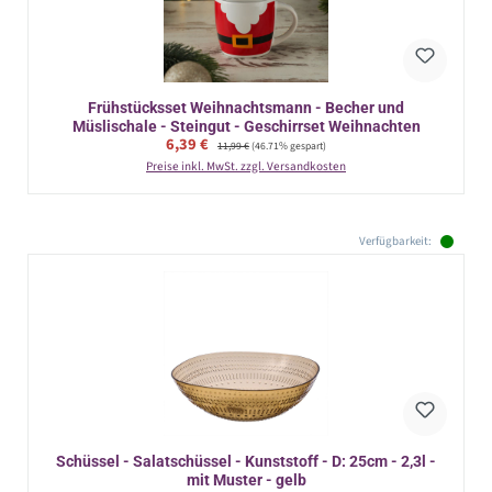
Frühstücksset Weihnachtsmann - Becher und
Müslischale - Steingut - Geschirrset Weihnachten
Verkaufspreis:
6,39 €
Regulärer Preis:
11,99 €
(46.71% gespart)
Preise inkl. MwSt. zzgl. Versandkosten
Verfügbarkeit:
Schüssel - Salatschüssel - Kunststoff - D: 25cm - 2,3l -
mit Muster - gelb