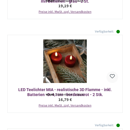
mit Batterien - grau - 2 St.
Inhalt:
2 Stück
(9,60 € / 1 Stück)
Regulärer Preis:
19,19 €
Preise inkl. MwSt. zzgl. Versandkosten
Verfügbarkeit:
LED Teelichter MIA - realistische 3D Flamme - inkl.
Batterien -D: 4,1cm - bordeauxrot - 2 Stk.
Inhalt:
2 Stück
(8,40 € / 1 Stück)
Regulärer Preis:
16,79 €
Preise inkl. MwSt. zzgl. Versandkosten
Verfügbarkeit: