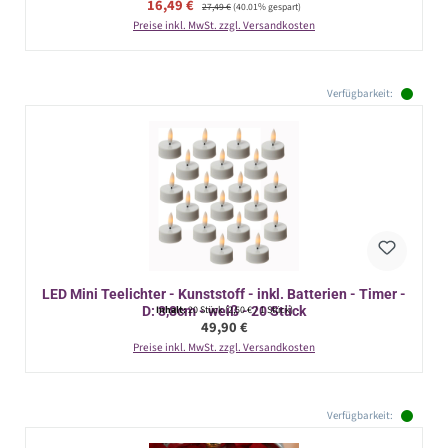
Verkaufspreis:
16,49 €
Regulärer Preis:
27,49 €
(40.01% gespart)
Preise inkl. MwSt. zzgl. Versandkosten
Verfügbarkeit:
LED Mini Teelichter - Kunststoff - inkl. Batterien - Timer -
D: 3,8cm - weiß - 20 Stück
Inhalt:
20 Stück
(2,50 € / 1 Stück)
Regulärer Preis:
49,90 €
Preise inkl. MwSt. zzgl. Versandkosten
Verfügbarkeit: