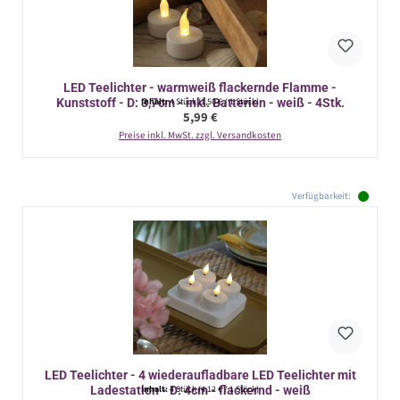
LED Teelichter - warmweiß flackernde Flamme -
Kunststoff - D: 3,7cm - inkl. Batterien - weiß - 4Stk.
Inhalt:
4 Stück
(1,50 € / 1 Stück)
Regulärer Preis:
5,99 €
Preise inkl. MwSt. zzgl. Versandkosten
Verfügbarkeit:
LED Teelichter - 4 wiederaufladbare LED Teelichter mit
Ladestation - D: 4cm - flackernd - weiß
Inhalt:
4 Stück
(4,12 € / 1 Stück)