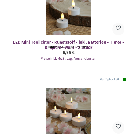
LED Mini Teelichter - Kunststoff - inkl. Batterien - Timer -
D: 3,8cm - weiß - 2 Stück
Inhalt:
2 Stück
(3,48 € / 1 Stück)
Regulärer Preis:
6,95 €
Preise inkl. MwSt. zzgl. Versandkosten
Verfügbarkeit: