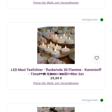
Preise inkl. MwSt. zzgl. Versandkosten
Verfügbarkeit:
LED Maxi Teelichter - flackernde 3D Flamme - Kunststoff
- Timer - D: 5,8cm - weiß - 10er Set
Inhalt:
10 Stück
(2,99 € / 1 Stück)
Regulärer Preis:
29,90 €
Preise inkl. MwSt. zzgl. Versandkosten
Verfügbarkeit: