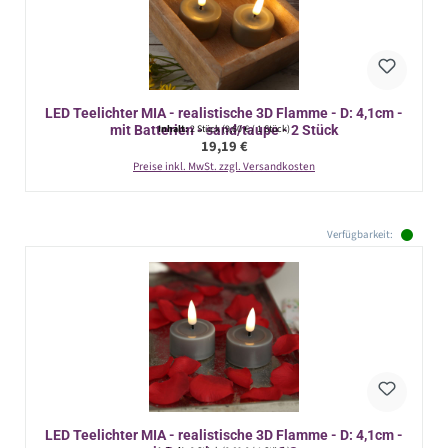
LED Teelichter MIA - realistische 3D Flamme - D: 4,1cm -
mit Batterien - sand/taupe - 2 Stück
Inhalt:
2 Stück
(9,60 € / 1 Stück)
Regulärer Preis:
19,19 €
Preise inkl. MwSt. zzgl. Versandkosten
Verfügbarkeit:
LED Teelichter MIA - realistische 3D Flamme - D: 4,1cm -