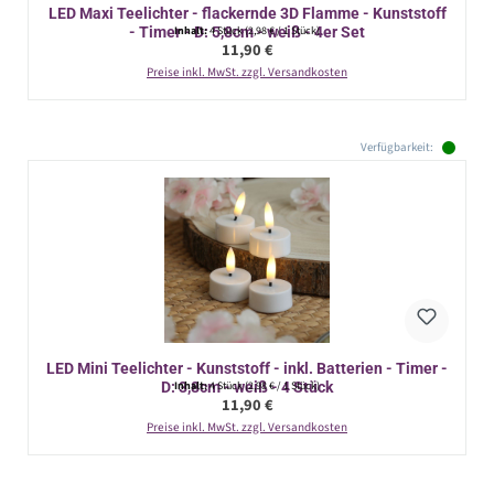
LED Maxi Teelichter - flackernde 3D Flamme - Kunststoff
- Timer - D: 5,8cm - weiß - 4er Set
Inhalt:
4 Stück
(2,98 € / 1 Stück)
Regulärer Preis:
11,90 €
Preise inkl. MwSt. zzgl. Versandkosten
Verfügbarkeit:
LED Mini Teelichter - Kunststoff - inkl. Batterien - Timer -
D: 3,8cm - weiß - 4 Stück
Inhalt:
4 Stück
(2,98 € / 1 Stück)
Regulärer Preis:
11,90 €
Preise inkl. MwSt. zzgl. Versandkosten