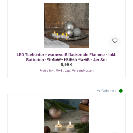
LED Teelichter - warmweiß flackernde Flamme - inkl.
Batterien - D: 4cm - H: 4cm - weiß - 4er Set
Inhalt:
4 Stück
(1,50 € / 1 Stück)
Regulärer Preis:
5,99 €
Preise inkl. MwSt. zzgl. Versandkosten
Verfügbarkeit: