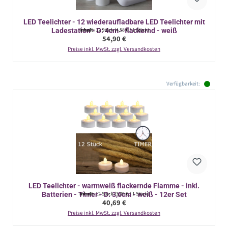
LED Teelichter - 12 wiederaufladbare LED Teelichter mit
Ladestation - D: 4cm - flackernd - weiß
Inhalt:
12 Stück
(4,58 € / 1 Stück)
Regulärer Preis:
54,90 €
Preise inkl. MwSt. zzgl. Versandkosten
Verfügbarkeit:
LED Teelichter - warmweiß flackernde Flamme - inkl.
Batterien - Timer - D: 3,6cm - weiß - 12er Set
Inhalt:
12 Stück
(3,39 € / 1 Stück)
Regulärer Preis:
40,69 €
Preise inkl. MwSt. zzgl. Versandkosten