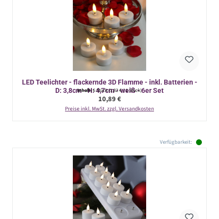
LED Teelichter - flackernde 3D Flamme - inkl. Batterien -
D: 3,8cm - H: 4,7cm - weiß - 6er Set
Inhalt:
6 Stück
(1,82 € / 1 Stück)
Regulärer Preis:
10,89 €
Preise inkl. MwSt. zzgl. Versandkosten
Verfügbarkeit: