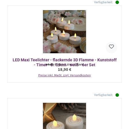
Verfügbarkeit:
LED Maxi Teelichter - flackernde 3D Flamme - Kunststoff
- Timer - D: 5,8cm - weiß - 6er Set
Inhalt:
6 Stück
(3,15 € / 1 Stück)
Regulärer Preis:
18,90 €
Preise inkl. MwSt. zzgl. Versandkosten
Verfügbarkeit: