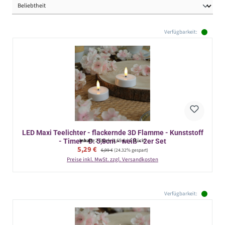
Verfügbarkeit:
LED Maxi Teelichter - flackernde 3D Flamme - Kunststoff
- Timer - D: 5,8cm - weiß - 2er Set
Inhalt:
2 Stück
(2,65 € / 1 Stück)
Verkaufspreis:
5,29 €
Regulärer Preis:
6,99 €
(24.32% gespart)
Preise inkl. MwSt. zzgl. Versandkosten
Verfügbarkeit: