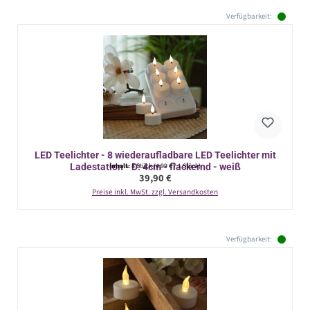
Verfügbarkeit:
LED Teelichter - 8 wiederaufladbare LED Teelichter mit
Ladestation - D: 4cm - flackernd - weiß
Inhalt:
8 Stück
(4,99 € / 1 Stück)
Regulärer Preis:
39,90 €
Preise inkl. MwSt. zzgl. Versandkosten
Verfügbarkeit: