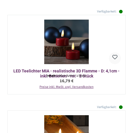
Verfügbarkeit:
LED Teelichter MIA - realistische 3D Flamme - D: 4,1cm -
inkl. Batterien - rot - 2 Stück
Inhalt:
2 Stück
(8,40 € / 1 Stück)
Regulärer Preis:
16,79 €
Preise inkl. MwSt. zzgl. Versandkosten
Verfügbarkeit: