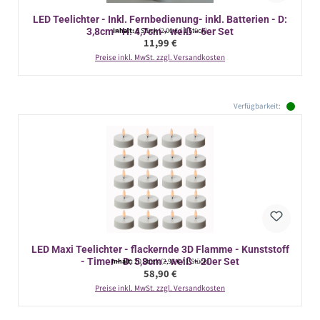
LED Teelichter - Inkl. Fernbedienung- inkl. Batterien - D:
3,8cm - H: 4,7cm - weiß - 6er Set
Inhalt:
6 Stück
(2,00 € / 1 Stück)
Regulärer Preis:
11,99 €
Preise inkl. MwSt. zzgl. Versandkosten
Verfügbarkeit:
LED Maxi Teelichter - flackernde 3D Flamme - Kunststoff
- Timer - D: 5,8cm - weiß - 20er Set
Inhalt:
20 Stück
(2,95 € / 1 Stück)
Regulärer Preis:
58,90 €
Preise inkl. MwSt. zzgl. Versandkosten