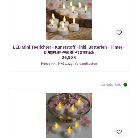
LED Mini Teelichter - Kunststoff - inkl. Batterien - Timer -
D: 3,8cm - weiß - 10 Stück
Inhalt:
10 Stück
(2,69 € / 1 Stück)
Regulärer Preis:
26,90 €
Preise inkl. MwSt. zzgl. Versandkosten
Verfügbarkeit: