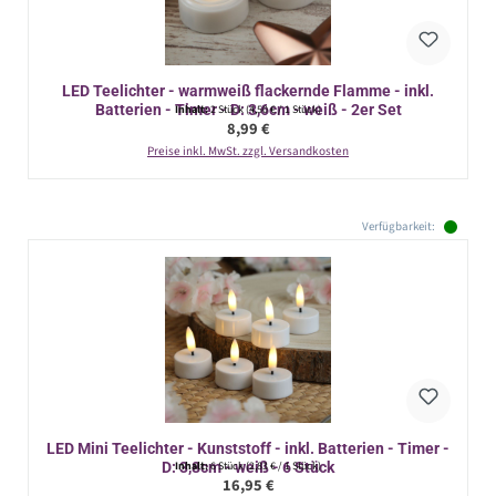
LED Teelichter - warmweiß flackernde Flamme - inkl.
Batterien - Timer - D: 3,6cm - weiß - 2er Set
Inhalt:
2 Stück
(4,50 € / 1 Stück)
Regulärer Preis:
8,99 €
Preise inkl. MwSt. zzgl. Versandkosten
Verfügbarkeit:
LED Mini Teelichter - Kunststoff - inkl. Batterien - Timer -
D: 3,8cm - weiß - 6 Stück
Inhalt:
6 Stück
(2,83 € / 1 Stück)
Regulärer Preis:
16,95 €