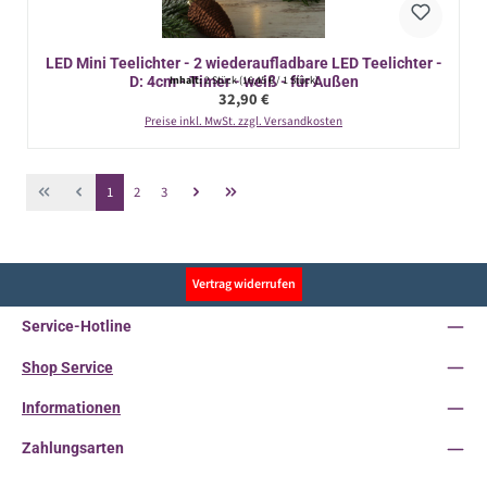
LED Mini Teelichter - 2 wiederaufladbare LED Teelichter -
D: 4cm - Timer - weiß - für Außen
Inhalt:
2 Stück
(16,45 € / 1 Stück)
Regulärer Preis:
32,90 €
Preise inkl. MwSt. zzgl. Versandkosten
Seite
Seite
Seite
1
2
3
Vertrag widerrufen
Service-Hotline
Shop Service
Informationen
Zahlungsarten