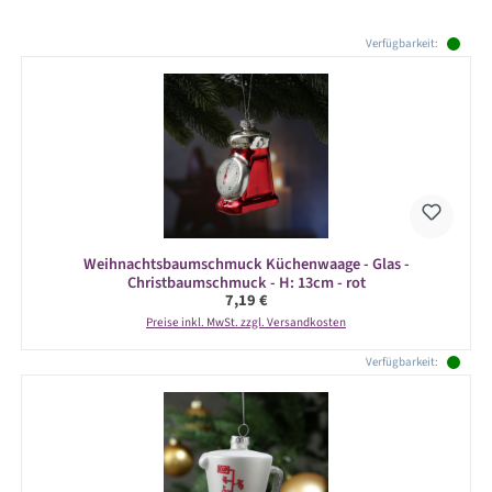
Produktgalerie überspringen
Verfügbarkeit:
Weihnachtsbaumschmuck Küchenwaage - Glas -
Christbaumschmuck - H: 13cm - rot
Regulärer Preis:
7,19 €
Preise inkl. MwSt. zzgl. Versandkosten
Verfügbarkeit: