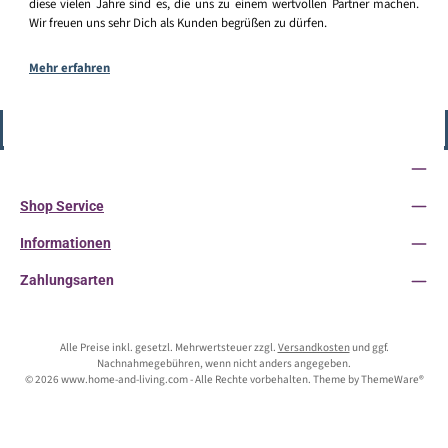
diese vielen Jahre sind es, die uns zu einem wertvollen Partner machen.
Wir freuen uns sehr Dich als Kunden begrüßen zu dürfen.
Mehr erfahren
Vertrag widerrufen
Service-Hotline
Shop Service
Informationen
Zahlungsarten
Alle Preise inkl. gesetzl. Mehrwertsteuer zzgl.
Versandkosten
und ggf.
Nachnahmegebühren, wenn nicht anders angegeben.
© 2026 www.home-and-living.com - Alle Rechte vorbehalten. Theme by
ThemeWare®