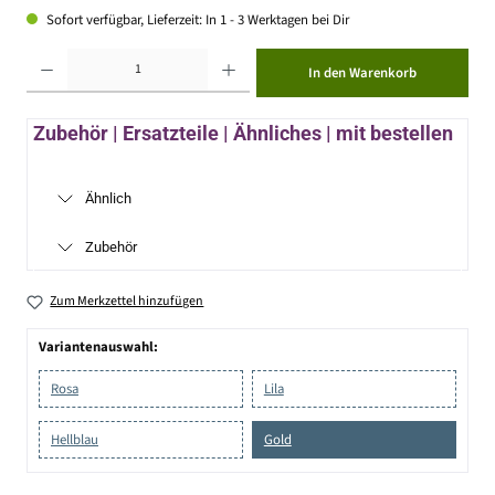
Sofort verfügbar, Lieferzeit: In 1 - 3 Werktagen bei Dir
Produkt Anzahl: Gib den gewünschten Wert ein oder benutze die Schaltflächen um die Anzahl zu erhöhen ode
In den Warenkorb
Zubehör | Ersatzteile | Ähnliches | mit bestellen
Ähnlich
Zubehör
Zum Merkzettel hinzufügen
Variantenauswahl:
Rosa
Lila
Hellblau
Gold