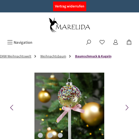
alt springen
Vertrag widerrufen
Navigation
DKW Weihnachtswelt
Weihnachtsbaum
Baumschmuck & Kugeln
Bildergalerie überspringen