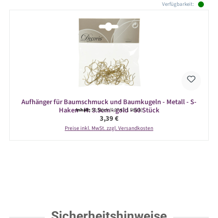
Verfügbarkeit:
Aufhänger für Baumschmuck und Baumkugeln - Metall - S-
Haken - H: 3.5cm - gold - 50 Stück
Inhalt:
50 Stück
(0,07 € / 1 Stück)
Regulärer Preis:
3,39 €
Preise inkl. MwSt. zzgl. Versandkosten
Sicherheitshinweise