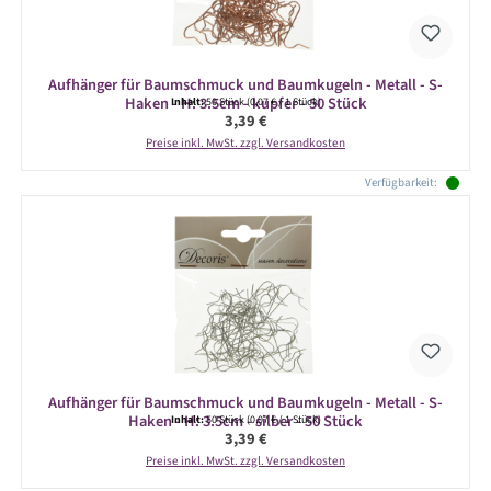
Aufhänger für Baumschmuck und Baumkugeln - Metall - S-
Haken - H: 3.5cm - kupfer - 50 Stück
Inhalt:
50 Stück
(0,07 € / 1 Stück)
Regulärer Preis:
3,39 €
Preise inkl. MwSt. zzgl. Versandkosten
Verfügbarkeit:
Aufhänger für Baumschmuck und Baumkugeln - Metall - S-
Haken - H: 3.5cm - silber - 50 Stück
Inhalt:
50 Stück
(0,07 € / 1 Stück)
Regulärer Preis:
3,39 €
Preise inkl. MwSt. zzgl. Versandkosten