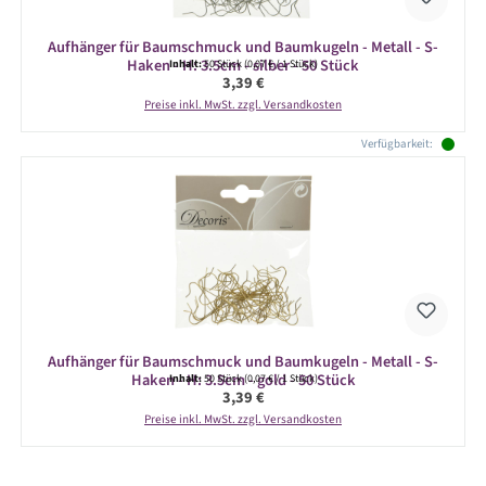
Aufhänger für Baumschmuck und Baumkugeln - Metall - S-
Haken - H: 3.5cm - silber - 50 Stück
Inhalt:
50 Stück
(0,07 € / 1 Stück)
Regulärer Preis:
3,39 €
Preise inkl. MwSt. zzgl. Versandkosten
Verfügbarkeit:
Aufhänger für Baumschmuck und Baumkugeln - Metall - S-
Haken - H: 3.5cm - gold - 50 Stück
Inhalt:
50 Stück
(0,07 € / 1 Stück)
Regulärer Preis:
3,39 €
Preise inkl. MwSt. zzgl. Versandkosten