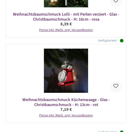
Weihnachtsbaumschmuck Lolli - mit Perlen verziert - Glas -
Christbaumschmuck - H: 16cm - rosa
Regulärer Preis:
8,39 €
Preise inkl. MwSt. zzgl. Versandkosten
Verfügbarkeit:
Weihnachtsbaumschmuck Küchenwaage - Glas -
Christbaumschmuck - H: 13cm - rot
Regulärer Preis:
7,19 €
Preise inkl. MwSt. zzgl. Versandkosten
Produktgalerie überspringen