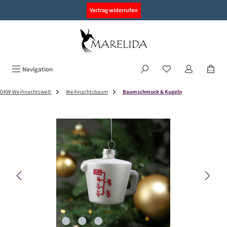
alt springen
Vertrag widerrufen
Navigation
DKW Weihnachtswelt
Weihnachtsbaum
Baumschmuck & Kugeln
Bildergalerie überspringen