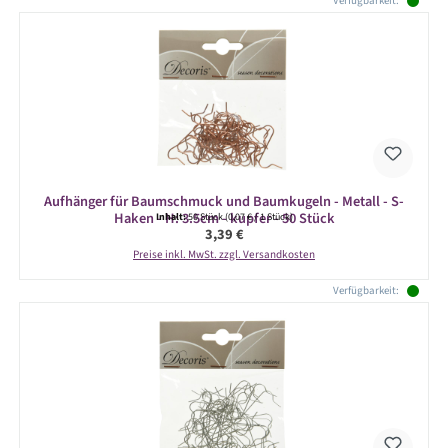
Verfügbarkeit:
Aufhänger für Baumschmuck und Baumkugeln - Metall - S-
Haken - H: 3.5cm - kupfer - 50 Stück
Inhalt:
50 Stück
(0,07 € / 1 Stück)
Regulärer Preis:
3,39 €
Preise inkl. MwSt. zzgl. Versandkosten
Verfügbarkeit: