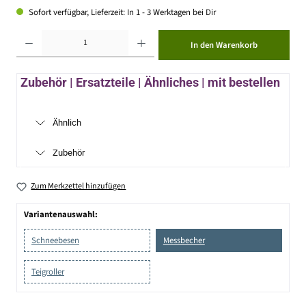
Sofort verfügbar, Lieferzeit: In 1 - 3 Werktagen bei Dir
Produkt Anzahl: Gib den gewünschten Wert ein oder benutze die Schaltflächen um die Anzahl zu erhöhen ode
In den Warenkorb
Zubehör | Ersatzteile | Ähnliches | mit bestellen
Ähnlich
Zubehör
Zum Merkzettel hinzufügen
Variantenauswahl:
Schneebesen
Messbecher
Teigroller