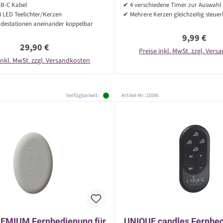
SB-C Kabel
✔ 4 verschiedene Timer zur Auswahl
4 LED Teelichter/Kerzen
✔ Mehrere Kerzen gleichzeitig steue
destationen aneinander koppelbar
Regulärer P
9,99 €
Regulärer Preis:
29,90 €
Preise inkl. MwSt. zzgl. Ver
inkl. MwSt. zzgl. Versandkosten
Verfügbarkeit:
Artikel-Nr: 21006
REMIUM Fernbedienung für
UNIQUE candles Fernbed