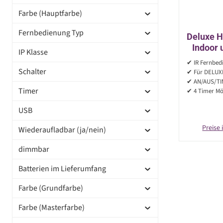
Farbe (Hauptfarbe)
Fernbedienung Typ
Deluxe H
Indoor 
IP Klasse
MIA, E
✔ IR Fernbed
Schalter
✔ Für DELUXE
✔ AN/AUS/TI
Timer
✔ 4 Timer Mö
USB
Preise 
Wiederaufladbar (ja/nein)
dimmbar
Batterien im Lieferumfang
Farbe (Grundfarbe)
Farbe (Masterfarbe)