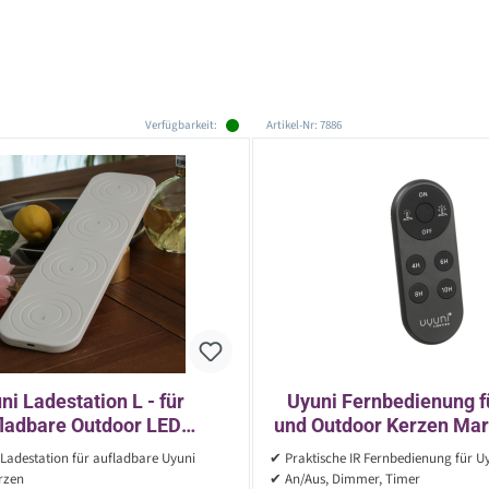
Verfügbarkeit:
Artikel-Nr: 7886
ni Ladestation L - für
Uyuni Fernbedienung f
ladbare Outdoor LED
und Outdoor Kerzen Mar
er/LED Kerzen - inkl. USB-
- AN/AUS/TIMER/D
Ladestation für aufladbare Uyuni
✔ Praktische IR Fernbedienung für U
C Kabel
rzen
✔ An/Aus, Dimmer, Timer