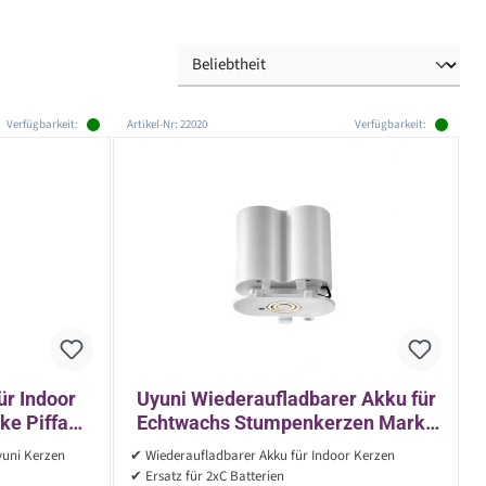
Verfügbarkeit:
Artikel-Nr: 22020
Verfügbarkeit:
ür Indoor
Uyuni Wiederaufladbarer Akku für
ke Piffany
Echtwachs Stumpenkerzen Marke
IMMER
Piffany - Ersatz für C Batterien
yuni Kerzen
✔ Wiederaufladbarer Akku für Indoor Kerzen
✔ Ersatz für 2xC Batterien