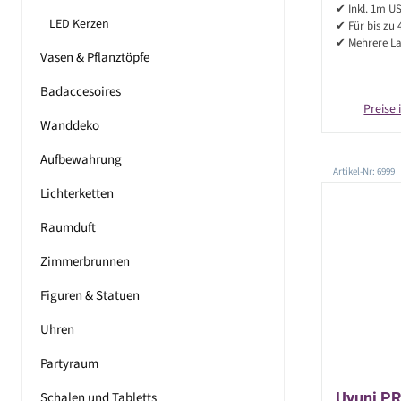
✔ Inkl. 1m U
LED Kerzen
✔ Für bis zu 
✔ Mehrere La
Vasen & Pflanztöpfe
Badaccesoires
Preise 
Wanddeko
Aufbewahrung
Artikel-Nr: 6999
Lichterketten
Raumduft
Zimmerbrunnen
Figuren & Statuen
Uhren
Partyraum
Schalen und Tabletts
Uyuni P