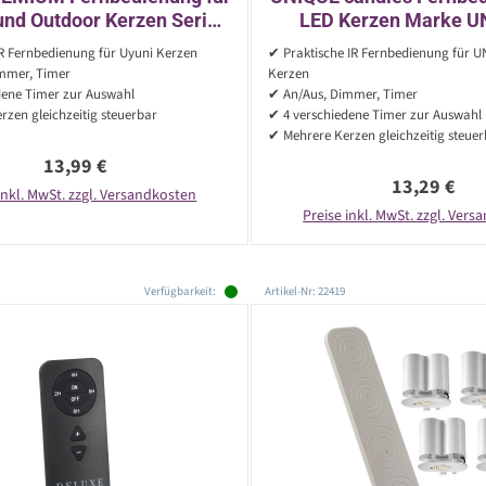
und Outdoor Kerzen Serie
LED Kerzen Marke U
PIA/THEA -
AN/AUS/TIMER/D
 Fernbedienung für Uyuni Kerzen
✔ Praktische IR Fernbedienung für 
AUS/TIMER/DIMMER
mmer, Timer
Kerzen
dene Timer zur Auswahl
✔ An/Aus, Dimmer, Timer
zen gleichzeitig steuerbar
✔ 4 verschiedene Timer zur Auswahl
✔ Mehrere Kerzen gleichzeitig steue
Regulärer Preis:
13,99 €
Regulärer P
13,29 €
inkl. MwSt. zzgl. Versandkosten
Preise inkl. MwSt. zzgl. Ver
Verfügbarkeit:
Artikel-Nr: 22419