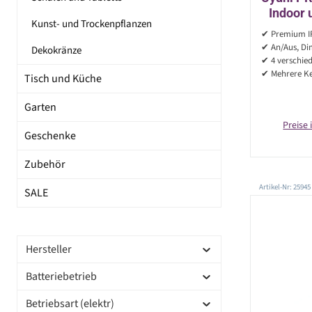
Indoor 
Kunst- und Trockenpflanzen
✔ Premium IR
AN/
✔ An/Aus, Di
Dekokränze
✔ 4 verschie
✔ Mehrere Ker
Tisch und Küche
Garten
Preise 
Geschenke
Zubehör
Artikel-Nr: 25945
SALE
Hersteller
Batteriebetrieb
Betriebsart (elektr)