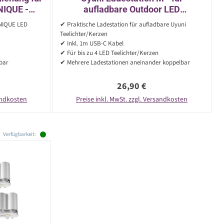
NIQUE -
aufladbare Outdoor LED
IMMER
Teelichter/LED Kerzen - inkl. USB-
UNIQUE LED
✔ Praktische Ladestation für aufladbare Uyuni
C Kabel
Teelichter/Kerzen
✔ Inkl. 1m USB-C Kabel
✔ Für bis zu 4 LED Teelichter/Kerzen
rbar
✔ Mehrere Ladestationen aneinander koppelbar
reis:
Regulärer Preis:
26,90 €
sandkosten
Preise inkl. MwSt. zzgl. Versandkosten
Verfügbarkeit: