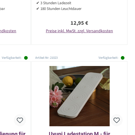
✔ 3 Stunden Ladezeit
rbar
✔ 180 Stunden Leuchtdauer
reis:
Regulärer Preis:
12,95 €
sandkosten
Preise inkl. MwSt. zzgl. Versandkosten
Verfügbarkeit:
Artikel-Nr: 21023
Verfügbarkeit:
ienung für
Uyuni Ladestation M - für