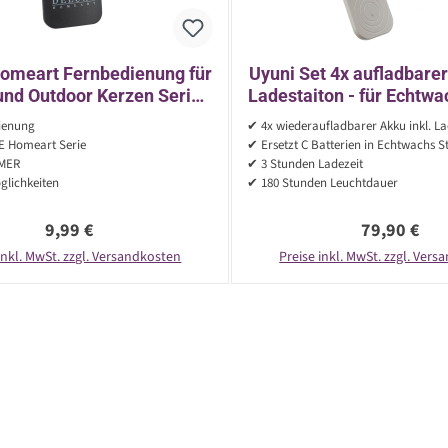
omeart Fernbedienung für
Uyuni Set 4x aufladbarer
und Outdoor Kerzen Serie
Ladestaiton - für Echtw
LLA, LEA - AN/AUS/TIMER
von Piffany - Ersatz 
ienung
✔ 4x wiederaufladbarer Akku inkl. La
 Homeart Serie
✔ Ersetzt C Batterien in Echtwachs
MER
✔ 3 Stunden Ladezeit
glichkeiten
✔ 180 Stunden Leuchtdauer
Regulärer Preis:
Regulärer P
9,99 €
79,90 €
inkl. MwSt. zzgl. Versandkosten
Preise inkl. MwSt. zzgl. Ver