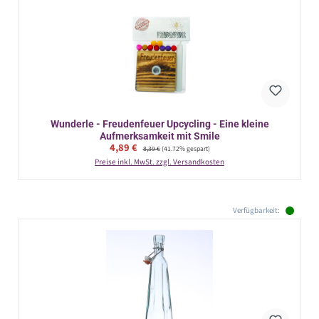
Wunderle - Freudenfeuer Upcycling - Eine kleine
Aufmerksamkeit mit Smile
Verkaufspreis:
4,89 €
Regulärer Preis:
8,39 €
(41.72% gespart)
Preise inkl. MwSt. zzgl. Versandkosten
Verfügbarkeit: