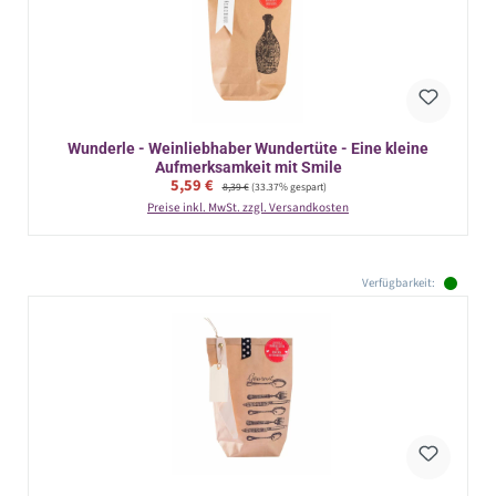
Wunderle - Weinliebhaber Wundertüte - Eine kleine
Aufmerksamkeit mit Smile
Verkaufspreis:
5,59 €
Regulärer Preis:
8,39 €
(33.37% gespart)
Preise inkl. MwSt. zzgl. Versandkosten
Verfügbarkeit: