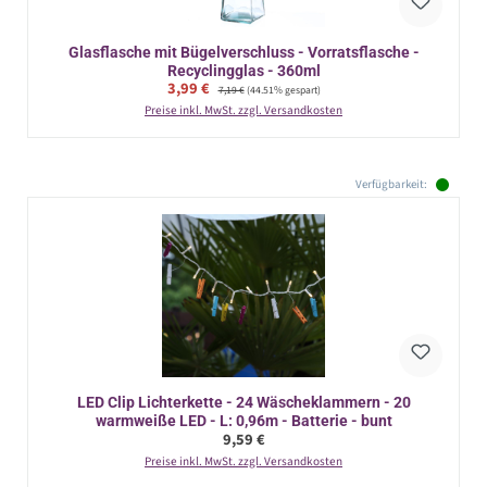
Glasflasche mit Bügelverschluss - Vorratsflasche -
Recyclingglas - 360ml
Verkaufspreis:
3,99 €
Regulärer Preis:
7,19 €
(44.51% gespart)
Preise inkl. MwSt. zzgl. Versandkosten
Verfügbarkeit:
LED Clip Lichterkette - 24 Wäscheklammern - 20
warmweiße LED - L: 0,96m - Batterie - bunt
Regulärer Preis:
9,59 €
Preise inkl. MwSt. zzgl. Versandkosten