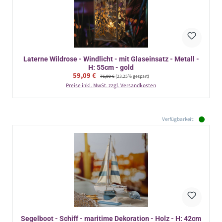
Laterne Wildrose - Windlicht - mit Glaseinsatz - Metall -
H: 55cm - gold
Verkaufspreis:
59,09 €
Regulärer Preis:
76,99 €
(23.25% gespart)
Preise inkl. MwSt. zzgl. Versandkosten
Verfügbarkeit:
Segelboot - Schiff - maritime Dekoration - Holz - H: 42cm