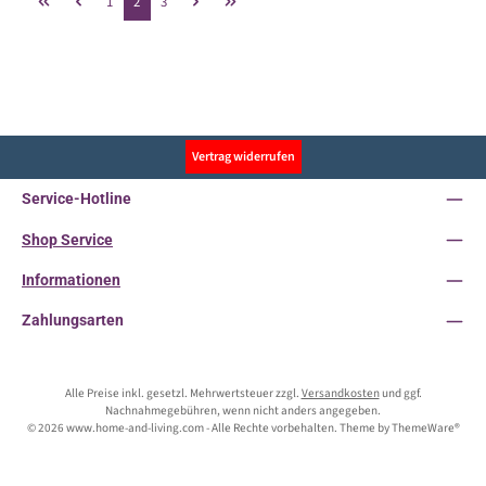
Seite
Seite
Seite
1
2
3
Vertrag widerrufen
Service-Hotline
Shop Service
Informationen
Zahlungsarten
Alle Preise inkl. gesetzl. Mehrwertsteuer zzgl.
Versandkosten
und ggf.
Nachnahmegebühren, wenn nicht anders angegeben.
© 2026 www.home-and-living.com - Alle Rechte vorbehalten. Theme by
ThemeWare®