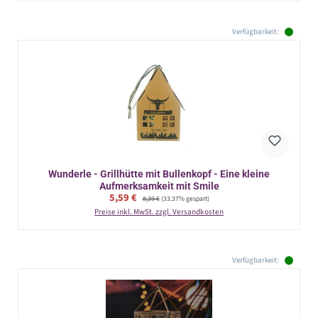
Verfügbarkeit:
Wunderle - Grillhütte mit Bullenkopf - Eine kleine
Aufmerksamkeit mit Smile
Verkaufspreis:
5,59 €
Regulärer Preis:
8,39 €
(33.37% gespart)
Preise inkl. MwSt. zzgl. Versandkosten
Verfügbarkeit: