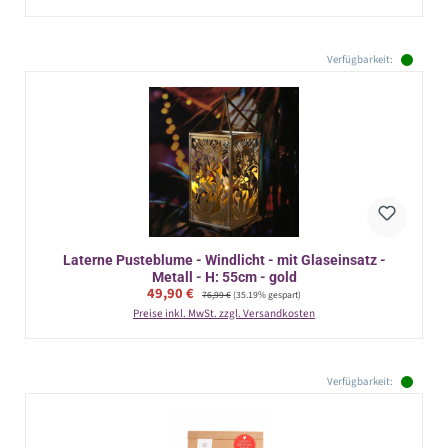
Verfügbarkeit:
Laterne Pusteblume - Windlicht - mit Glaseinsatz -
Metall - H: 55cm - gold
Verkaufspreis:
49,90 €
Regulärer Preis:
76,99 €
(35.19% gespart)
Preise inkl. MwSt. zzgl. Versandkosten
Verfügbarkeit: