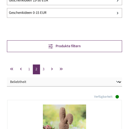
Geschenkideen 15-50 EUR
Geschenkideen 0-15 EUR
Produkte filtern
Seite
Seite
Seite
1
2
3
Verfügbarkeit: