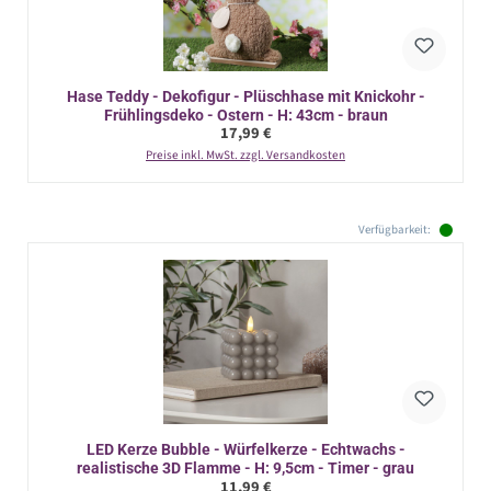
Hase Teddy - Dekofigur - Plüschhase mit Knickohr -
Frühlingsdeko - Ostern - H: 43cm - braun
Regulärer Preis:
17,99 €
Preise inkl. MwSt. zzgl. Versandkosten
Verfügbarkeit:
LED Kerze Bubble - Würfelkerze - Echtwachs -
realistische 3D Flamme - H: 9,5cm - Timer - grau
Regulärer Preis:
11,99 €