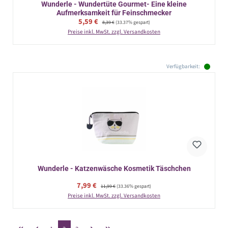
Wunderle - Wundertüte Gourmet- Eine kleine
Aufmerksamkeit für Feinschmecker
Verkaufspreis:
5,59 €
Regulärer Preis:
8,39 €
(33.37% gespart)
Preise inkl. MwSt. zzgl. Versandkosten
Verfügbarkeit:
Wunderle - Katzenwäsche Kosmetik Täschchen
Verkaufspreis:
7,99 €
Regulärer Preis:
11,99 €
(33.36% gespart)
Preise inkl. MwSt. zzgl. Versandkosten