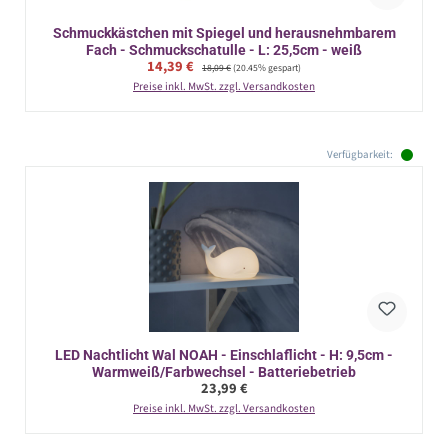
Schmuckkästchen mit Spiegel und herausnehmbarem
Fach - Schmuckschatulle - L: 25,5cm - weiß
Verkaufspreis:
14,39 €
Regulärer Preis:
18,09 €
(20.45% gespart)
Preise inkl. MwSt. zzgl. Versandkosten
Verfügbarkeit:
LED Nachtlicht Wal NOAH - Einschlaflicht - H: 9,5cm -
Warmweiß/Farbwechsel - Batteriebetrieb
Regulärer Preis:
23,99 €
Preise inkl. MwSt. zzgl. Versandkosten