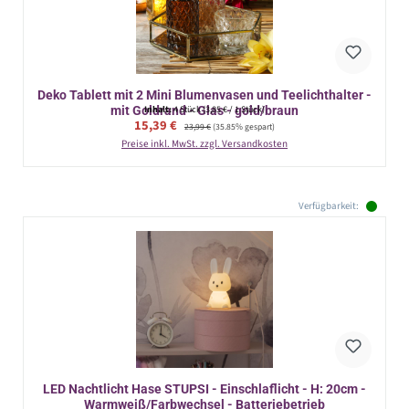
Deko Tablett mit 2 Mini Blumenvasen und Teelichthalter -
mit Goldrand - Glas - gold/braun
Inhalt:
4 Stück
(3,85 € / 1 Stück)
Verkaufspreis:
15,39 €
Regulärer Preis:
23,99 €
(35.85% gespart)
Preise inkl. MwSt. zzgl. Versandkosten
Verfügbarkeit:
LED Nachtlicht Hase STUPSI - Einschlaflicht - H: 20cm -
Warmweiß/Farbwechsel - Batteriebetrieb