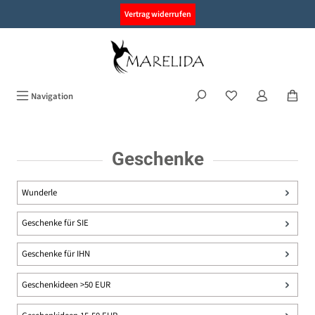
alt springen
Vertrag widerrufen
Navigation
Geschenke
Wunderle
Geschenke für SIE
Geschenke für IHN
Geschenkideen >50 EUR