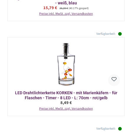
- weiß, blau
Verkaufspreis:
15,79 €
Regulärer Preis:
26,39 €
(40.17% gespart)
Preise inkl. MwSt. zzgl. Versandkosten
Verfügbarkeit:
LED Drahtlichterkette KORKEN - mit Marienkäfern - für
Flaschen - Timer - 8 LED - L: 70cm - rot/gelb
Regulärer Preis:
8,49 €
Preise inkl. MwSt. zzgl. Versandkosten
Verfügbarkeit: