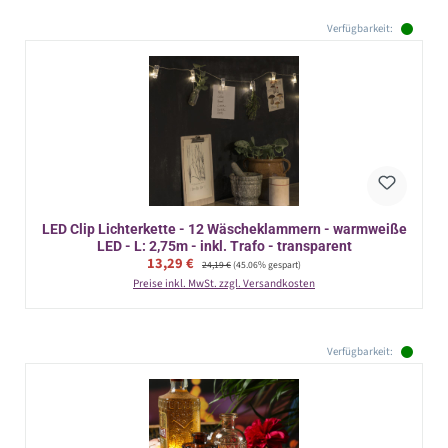
Verfügbarkeit:
LED Clip Lichterkette - 12 Wäscheklammern - warmweiße
LED - L: 2,75m - inkl. Trafo - transparent
Verkaufspreis:
13,29 €
Regulärer Preis:
24,19 €
(45.06% gespart)
Preise inkl. MwSt. zzgl. Versandkosten
Verfügbarkeit: