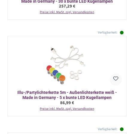
Made in Germany - 30 x bunte LED Kugellampen
Regulärer Preis:
257,29 €
Preise inkl. MwSt. zzgl. Versandkosten
Verfügbarkeit:
Illu-/Partylichterkette 5m - Außenlichterkette weiß -
Made in Germany - 5 x bunte LED Kugellampen
Regulärer Preis:
86,99 €
Preise inkl. MwSt. zzgl. Versandkosten
Verfügbarkeit: