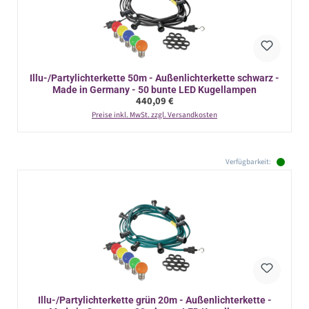
Illu-/Partylichterkette 50m - Außenlichterkette schwarz -
Made in Germany - 50 bunte LED Kugellampen
Regulärer Preis:
440,09 €
Preise inkl. MwSt. zzgl. Versandkosten
Verfügbarkeit:
Illu-/Partylichterkette grün 20m - Außenlichterkette -