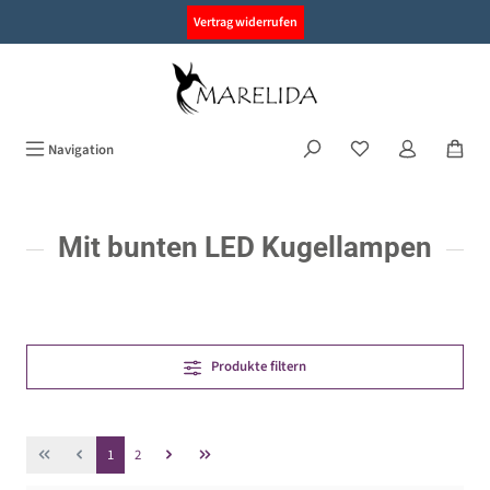
alt springen
Vertrag widerrufen
Navigation
Mit bunten LED Kugellampen
Produkte filtern
Seite
Seite
1
2