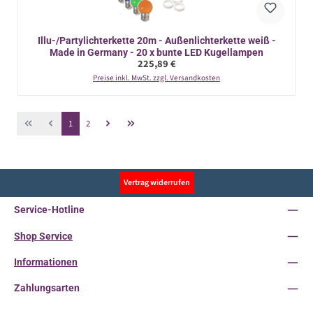
Illu-/Partylichterkette 20m - Außenlichterkette weiß -
Made in Germany - 20 x bunte LED Kugellampen
Regulärer Preis:
225,89 €
Preise inkl. MwSt. zzgl. Versandkosten
Seite
Seite
1
2
Vertrag widerrufen
Service-Hotline
Shop Service
Informationen
Zahlungsarten