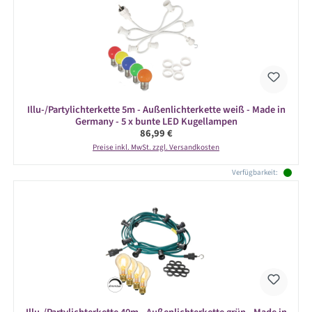
Illu-/Partylichterkette 5m - Außenlichterkette weiß - Made in
Germany - 5 x bunte LED Kugellampen
Regulärer Preis:
86,99 €
Preise inkl. MwSt. zzgl. Versandkosten
Verfügbarkeit: