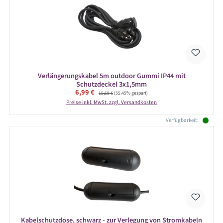
Verlängerungskabel 5m outdoor Gummi IP44 mit
Schutzdeckel 3x1,5mm
Verkaufspreis:
6,99 €
Regulärer Preis:
15,69 €
(55.45% gespart)
Preise inkl. MwSt. zzgl. Versandkosten
Verfügbarkeit:
Kabelschutzdose, schwarz - zur Verlegung von Stromkabeln