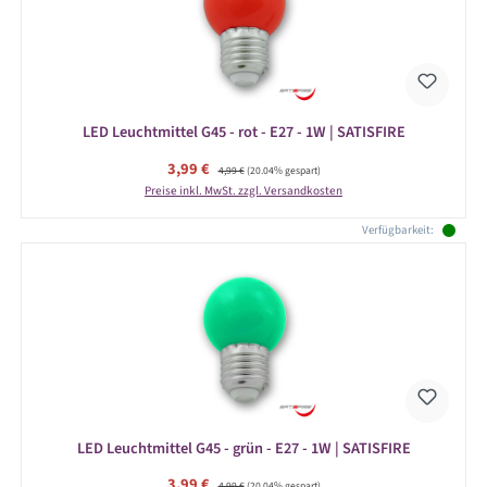
LED Leuchtmittel G45 - rot - E27 - 1W | SATISFIRE
Verkaufspreis:
3,99 €
Regulärer Preis:
4,99 €
(20.04% gespart)
Preise inkl. MwSt. zzgl. Versandkosten
Verfügbarkeit:
LED Leuchtmittel G45 - grün - E27 - 1W | SATISFIRE
Verkaufspreis:
3,99 €
Regulärer Preis:
4,99 €
(20.04% gespart)