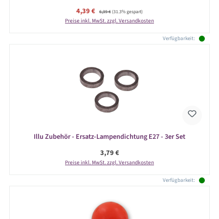
Verkaufspreis:
4,39 €
Regulärer Preis:
6,39 €
(31.3% gespart)
Preise inkl. MwSt. zzgl. Versandkosten
Verfügbarkeit:
Illu Zubehör - Ersatz-Lampendichtung E27 - 3er Set
Regulärer Preis:
3,79 €
Preise inkl. MwSt. zzgl. Versandkosten
Verfügbarkeit: