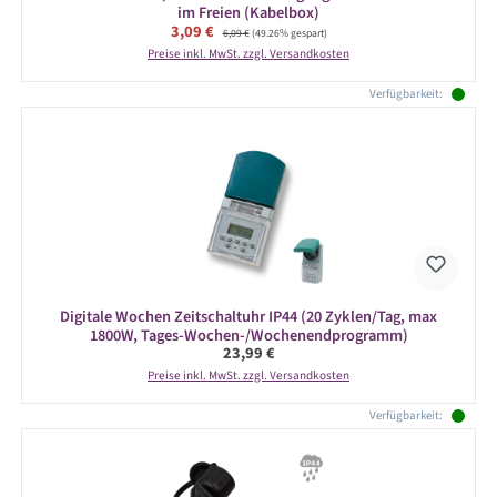
im Freien (Kabelbox)
Verkaufspreis:
3,09 €
Regulärer Preis:
6,09 €
(49.26% gespart)
Preise inkl. MwSt. zzgl. Versandkosten
Verfügbarkeit:
Digitale Wochen Zeitschaltuhr IP44 (20 Zyklen/Tag, max
1800W, Tages-Wochen-/Wochenendprogramm)
Regulärer Preis:
23,99 €
Preise inkl. MwSt. zzgl. Versandkosten
Verfügbarkeit: