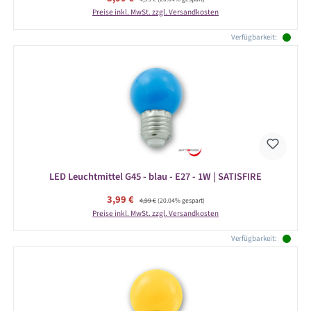
Preise inkl. MwSt. zzgl. Versandkosten
Verfügbarkeit:
LED Leuchtmittel G45 - blau - E27 - 1W | SATISFIRE
Verkaufspreis:
3,99 €
Regulärer Preis:
4,99 €
(20.04% gespart)
Preise inkl. MwSt. zzgl. Versandkosten
Verfügbarkeit: