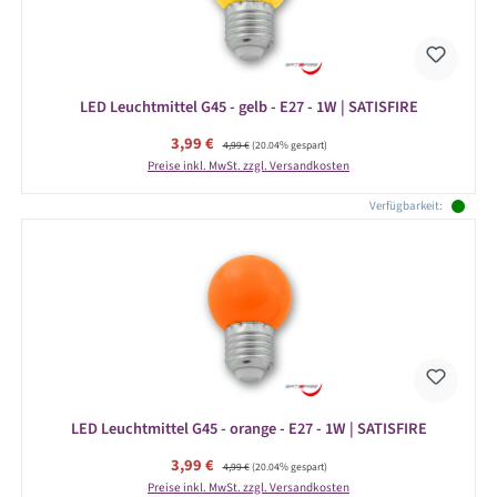
LED Leuchtmittel G45 - gelb - E27 - 1W | SATISFIRE
Verkaufspreis:
3,99 €
Regulärer Preis:
4,99 €
(20.04% gespart)
Preise inkl. MwSt. zzgl. Versandkosten
Verfügbarkeit:
LED Leuchtmittel G45 - orange - E27 - 1W | SATISFIRE
Verkaufspreis:
3,99 €
Regulärer Preis:
4,99 €
(20.04% gespart)
Preise inkl. MwSt. zzgl. Versandkosten