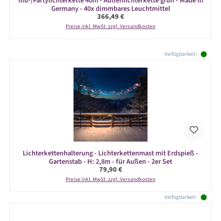
Illu-/Partylichterkette 40m - Außenlichterkette grün - Made in
Germany - 40x dimmbares Leuchtmittel
Regulärer Preis:
366,49 €
Preise inkl. MwSt. zzgl. Versandkosten
Produktgalerie überspringen
Verfügbarkeit:
Lichterkettenhalterung - Lichterkettenmast mit Erdspieß -
Gartenstab - H: 2,8m - für Außen - 2er Set
Regulärer Preis:
79,90 €
Preise inkl. MwSt. zzgl. Versandkosten
Verfügbarkeit: