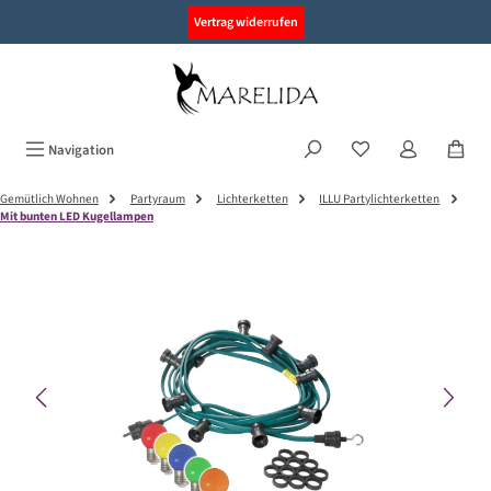
alt springen
Vertrag widerrufen
Navigation
Gemütlich Wohnen
Partyraum
Lichterketten
ILLU Partylichterketten
Mit bunten LED Kugellampen
Bildergalerie überspringen