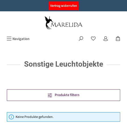
alt springen
Vertrag widerrufen
Navigation
Sonstige Leuchtobjekte
Produkte filtern
Keine Produkte gefunden.