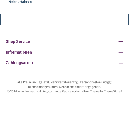
Mehr erfahren
Vertrag widerrufen
Service-Hotline
Shop Service
Informationen
Zahlungsarten
Alle Preise inkl. gesetzl. Mehrwertsteuer zzgl.
Versandkosten
und ggf.
Nachnahmegebühren, wenn nicht anders angegeben.
© 2026 www.home-and-living.com - Alle Rechte vorbehalten. Theme by
ThemeWare®