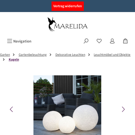
alt springen
Vertrag widerrufen
Navigation
Garten
Gartenbeleuchtung
Dekorative Leuchten
Leuchtmöbel und Objekte
Kugeln
Bildergalerie überspringen