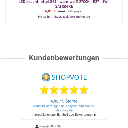
LED Leuchtmittel G45 - warmweiß 2700K - E27 - 1W |
SATISFIRE
Verkaufspreis:
4,89 €
Regulärer Preis:
6,09 €
(19.7% gespart)
Preise inkl. MwSt. zzgl. Versandkosten
Kundenbewertungen