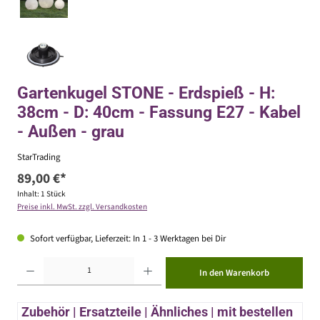
Gartenkugel STONE - Erdspieß - H:
38cm - D: 40cm - Fassung E27 - Kabel
- Außen - grau
StarTrading
89,00 €*
Inhalt:
1 Stück
Preise inkl. MwSt. zzgl. Versandkosten
Sofort verfügbar, Lieferzeit: In 1 - 3 Werktagen bei Dir
Produkt Anzahl: Gib den gewünschten Wert ein oder benutze die Schaltflächen um die Anzahl zu erhöhen ode
In den Warenkorb
Zubehör | Ersatzteile | Ähnliches | mit bestellen