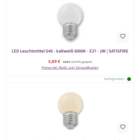
LED Leuchtmittel G45 - kaltweiß 6000K - E27 - 1W | SATISFIRE
Verkaufspreis:
3,69 €
Regulärer Preis:
4,89 €
(24.54% gespart)
Preise inkl. MwSt. zzgl. Versandkosten
Verfügbarkeit: