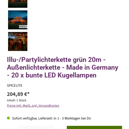
Illu-/Partylichterkette grün 20m -
Außenlichterkette - Made in Germany
- 20 x bunte LED Kugellampen
SPICELITE
204,89 €*
Inhalt:
1 Stück
Preise inkl. MwSt. zzgl. Versandkosten
Sofort verfügbar, Lieferzeit: In 1 - 3 Werktagen bei Dir
Produkt Anzahl: Gib den gewünschten Wert ein oder benutze die Schaltflächen um die Anzahl zu erhöhen ode