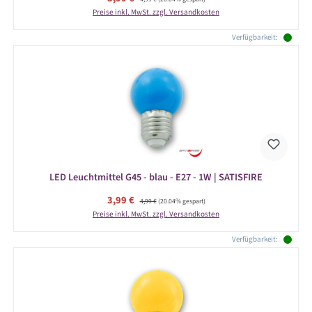
Preise inkl. MwSt. zzgl. Versandkosten
Verfügbarkeit:
LED Leuchtmittel G45 - blau - E27 - 1W | SATISFIRE
Verkaufspreis:
3,99 €
Regulärer Preis:
4,99 €
(20.04% gespart)
Preise inkl. MwSt. zzgl. Versandkosten
Verfügbarkeit: