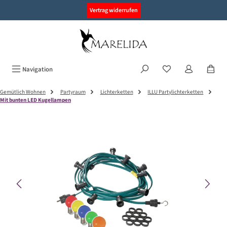
alt springen
Vertrag widerrufen
Navigation
Gemütlich Wohnen
Partyraum
Lichterketten
ILLU Partylichterketten
Mit bunten LED Kugellampen
Bildergalerie überspringen