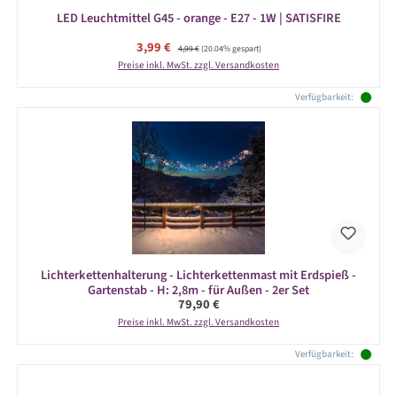
LED Leuchtmittel G45 - orange - E27 - 1W | SATISFIRE
Verkaufspreis:
3,99 €
Regulärer Preis:
4,99 €
(20.04% gespart)
Preise inkl. MwSt. zzgl. Versandkosten
Verfügbarkeit:
Lichterkettenhalterung - Lichterkettenmast mit Erdspieß -
Gartenstab - H: 2,8m - für Außen - 2er Set
Regulärer Preis:
79,90 €
Preise inkl. MwSt. zzgl. Versandkosten
Verfügbarkeit: