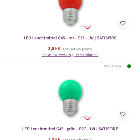
LED Leuchtmittel G45 - rot - E27 - 1W | SATISFIRE
Verkaufspreis:
3,99 €
Regulärer Preis:
4,99 €
(20.04% gespart)
Preise inkl. MwSt. zzgl. Versandkosten
Verfügbarkeit:
LED Leuchtmittel G45 - grün - E27 - 1W | SATISFIRE
Verkaufspreis:
3,99 €
Regulärer Preis:
4,99 €
(20.04% gespart)