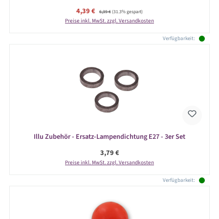
Verkaufspreis:
4,39 €
Regulärer Preis:
6,39 €
(31.3% gespart)
Preise inkl. MwSt. zzgl. Versandkosten
Verfügbarkeit:
Illu Zubehör - Ersatz-Lampendichtung E27 - 3er Set
Regulärer Preis:
3,79 €
Preise inkl. MwSt. zzgl. Versandkosten
Verfügbarkeit: