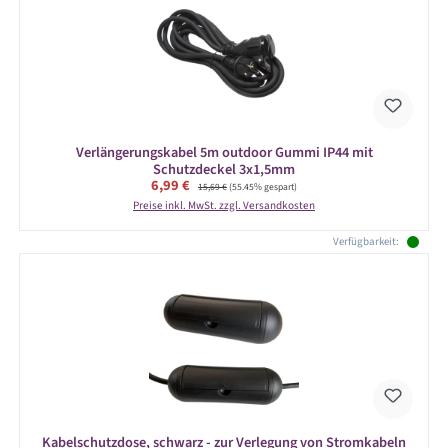
Verlängerungskabel 5m outdoor Gummi IP44 mit
Schutzdeckel 3x1,5mm
Verkaufspreis:
6,99 €
Regulärer Preis:
15,69 €
(55.45% gespart)
Preise inkl. MwSt. zzgl. Versandkosten
Verfügbarkeit:
Kabelschutzdose, schwarz - zur Verlegung von Stromkabeln