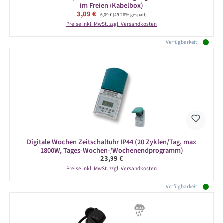
im Freien (Kabelbox)
Verkaufspreis:
3,09 €
Regulärer Preis:
6,09 €
(49.26% gespart)
Preise inkl. MwSt. zzgl. Versandkosten
Verfügbarkeit:
Digitale Wochen Zeitschaltuhr IP44 (20 Zyklen/Tag, max
1800W, Tages-Wochen-/Wochenendprogramm)
Regulärer Preis:
23,99 €
Preise inkl. MwSt. zzgl. Versandkosten
Verfügbarkeit: