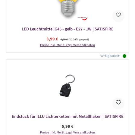
LED Leuchtmittel G45 - gelb - E27 - 1W | SATISFIRE
Verkaufspreis:
3,99 €
Regulärer Preis:
4,99 €
(20.04% gespart)
Preise inkl. MwSt. zzgl. Versandkosten
Verfügbarkeit:
Endstück für ILLU Lichterketten mit Metallhaken | SATISFIRE
Regulärer Preis:
5,99 €
Preise inkl. MwSt. zzgl. Versandkosten