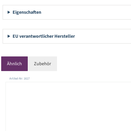
Eigenschaften
EU verantwortlicher Hersteller
Ähnlich
Zubehör
Produktgalerie überspringen
Artikel-Nr: 1617