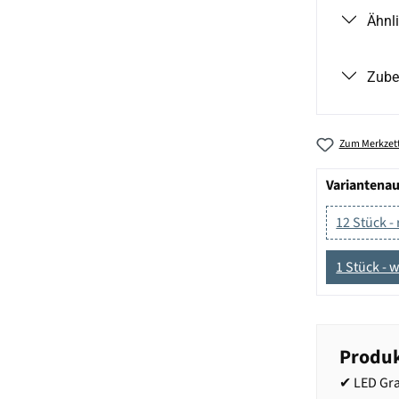
Ähnl
Zube
Zum Merkzett
Variantena
12 Stück -
1 Stück - 
Produk
✔ LED Gra