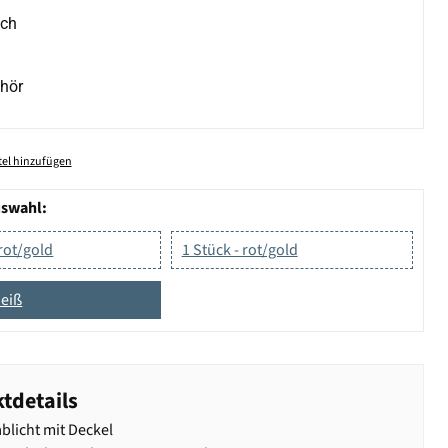
ich
hör
el hinzufügen
uswahl:
 rot/gold
1 Stück - rot/gold
weiß
tdetails
blicht mit Deckel