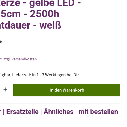
erze - gelbe LED -
,5cm - 2500h
tdauer - weiß
*
St. zzgl. Versandkosten
gbar, Lieferzeit: In 1 - 3 Werktagen bei Dir
ib den gewünschten Wert ein oder benutze die Schaltflächen um die Anzahl zu erhöhen od
In den Warenkorb
| Ersatzteile | Ähnliches | mit bestellen