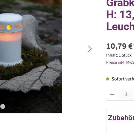
Grabk
H: 13
Leuch
10,79 €
Inhalt:
1 Stück
Preise inkl. Mw
Sofort verfü
Produkt Anzahl: G
Zubehör 