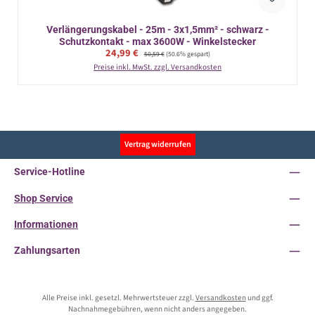
Verlängerungskabel - 25m - 3x1,5mm² - schwarz -
Schutzkontakt - max 3600W - Winkelstecker
Verkaufspreis:
24,99 €
Regulärer Preis:
50,59 €
(50.6% gespart)
Preise inkl. MwSt. zzgl. Versandkosten
Vertrag widerrufen
Service-Hotline
Shop Service
Informationen
Zahlungsarten
Alle Preise inkl. gesetzl. Mehrwertsteuer zzgl.
Versandkosten
und ggf.
Nachnahmegebühren, wenn nicht anders angegeben.