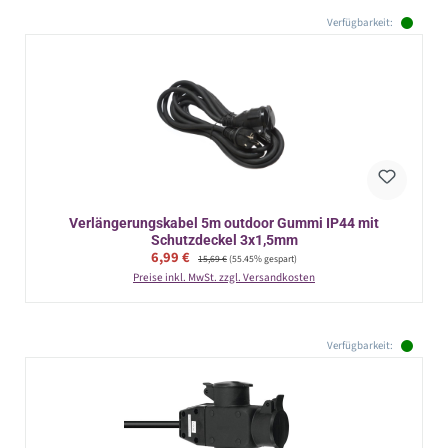
Verfügbarkeit:
Verlängerungskabel 5m outdoor Gummi IP44 mit
Schutzdeckel 3x1,5mm
Verkaufspreis:
6,99 €
Regulärer Preis:
15,69 €
(55.45% gespart)
Preise inkl. MwSt. zzgl. Versandkosten
Verfügbarkeit: