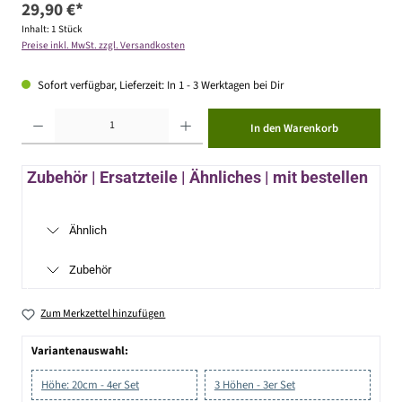
29,90 €*
Inhalt:
1 Stück
Preise inkl. MwSt. zzgl. Versandkosten
Sofort verfügbar, Lieferzeit: In 1 - 3 Werktagen bei Dir
Produkt Anzahl: Gib den gewünschten Wert ein oder benutze die Schaltflächen um die Anzahl zu erhöhen ode
In den Warenkorb
Zubehör | Ersatzteile | Ähnliches | mit bestellen
Ähnlich
Zubehör
Zum Merkzettel hinzufügen
Variantenauswahl:
Höhe: 20cm - 4er Set
3 Höhen - 3er Set