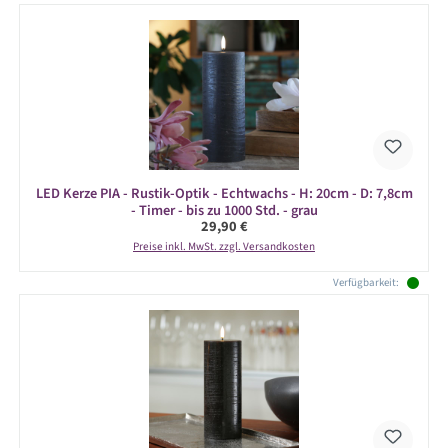
LED Kerze PIA - Rustik-Optik - Echtwachs - H: 20cm - D: 7,8cm
- Timer - bis zu 1000 Std. - grau
Regulärer Preis:
29,90 €
Preise inkl. MwSt. zzgl. Versandkosten
Verfügbarkeit: