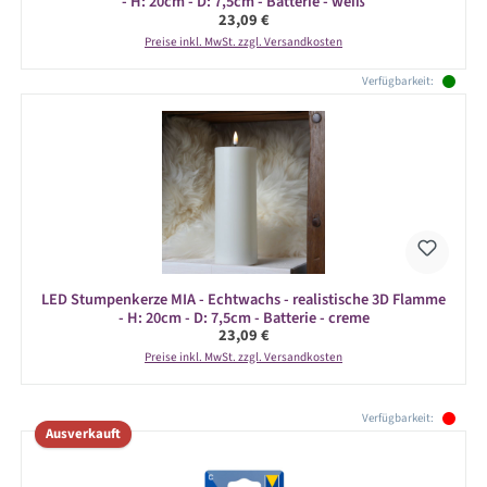
- H: 20cm - D: 7,5cm - Batterie - weiß
Regulärer Preis:
23,09 €
Preise inkl. MwSt. zzgl. Versandkosten
Verfügbarkeit:
LED Stumpenkerze MIA - Echtwachs - realistische 3D Flamme
- H: 20cm - D: 7,5cm - Batterie - creme
Regulärer Preis:
23,09 €
Preise inkl. MwSt. zzgl. Versandkosten
Produktgalerie überspringen
Verfügbarkeit:
Ausverkauft