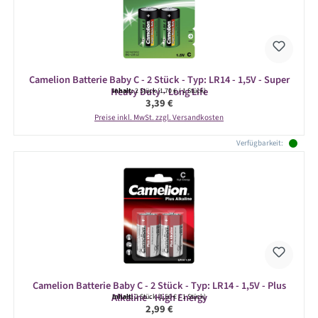
Camelion Batterie Baby C - 2 Stück - Typ: LR14 - 1,5V - Super
Heavy Duty - Long Life
Inhalt:
2 Stück
(1,70 € / 1 Stück)
Regulärer Preis:
3,39 €
Preise inkl. MwSt. zzgl. Versandkosten
Verfügbarkeit:
Camelion Batterie Baby C - 2 Stück - Typ: LR14 - 1,5V - Plus
Alkaline - High Energy
Inhalt:
2 Stück
(1,50 € / 1 Stück)
Regulärer Preis:
2,99 €