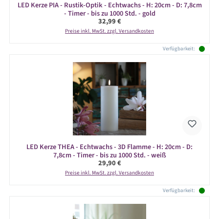
LED Kerze PIA - Rustik-Optik - Echtwachs - H: 20cm - D: 7,8cm
- Timer - bis zu 1000 Std. - gold
Regulärer Preis:
32,99 €
Preise inkl. MwSt. zzgl. Versandkosten
Verfügbarkeit:
LED Kerze THEA - Echtwachs - 3D Flamme - H: 20cm - D:
7,8cm - Timer - bis zu 1000 Std. - weiß
Regulärer Preis:
29,90 €
Preise inkl. MwSt. zzgl. Versandkosten
Verfügbarkeit: