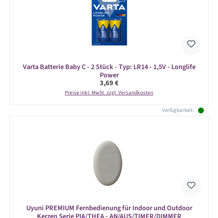
Varta Batterie Baby C - 2 Stück - Typ: LR14 - 1,5V - Longlife
Power
Regulärer Preis:
3,69 €
Preise inkl. MwSt. zzgl. Versandkosten
Verfügbarkeit:
Uyuni PREMIUM Fernbedienung für Indoor und Outdoor
Kerzen Serie PIA/THEA - AN/AUS/TIMER/DIMMER