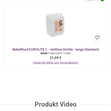
Nebelfluid EUROLITE C - mittlere Dichte - lange Standzeit
Inhalt:
5 Liter
(4,32 € / 1 Liter)
Regulärer Preis:
21,59 €
Preise inkl. MwSt. zzgl. Versandkosten
Produkt Video