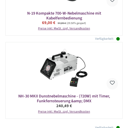
N-19 Kompakte 700-W-Nebelmaschine mit
Kabelfernbedienung
Verkaufspreis:
69,00 €
Regulärer Preis:
97,99 €
(29.58% gespart)
Preise inkl. MwSt. zzgl. Versandkosten
Verfügbarkeit:
NH-30 MKII Dunstnebelmaschine - (720W) mit Timer,
Funkfernsteuerung &amp; DMX
Regulärer Preis:
240,49 €
Preise inkl. MwSt. zzgl. Versandkosten
Produktgalerie überspringen
Verfügbarkeit: