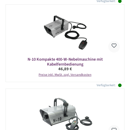
Produktgalerie überspringen
Verfügbarkeit:
N-10 Kompakte 400-W-Nebelmaschine mit
Kabelfernbedienung
Regulärer Preis:
46,89 €
Preise inkl. MwSt. zzgl. Versandkosten
Verfügbarkeit: