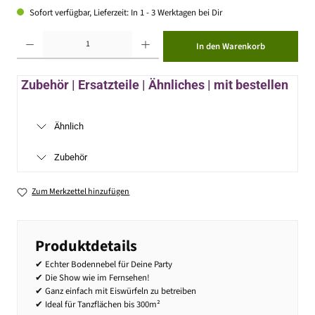
Sofort verfügbar, Lieferzeit: In 1 - 3 Werktagen bei Dir
Produkt Anzahl: Gib den gewünschten Wert ein oder benutze die Schaltflächen um die Anzahl zu erhöhen ode
In den Warenkorb
Zubehör | Ersatzteile | Ähnliches | mit bestellen
Ähnlich
Zubehör
Zum Merkzettel hinzufügen
Produktdetails
✔ Echter Bodennebel für Deine Party
✔ Die Show wie im Fernsehen!
✔ Ganz einfach mit Eiswürfeln zu betreiben
✔ Ideal für Tanzflächen bis 300m²