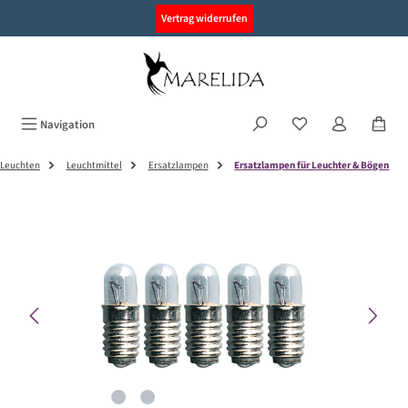
alt springen
Vertrag widerrufen
Navigation
Leuchten
Leuchtmittel
Ersatzlampen
Ersatzlampen für Leuchter & Bögen
Bildergalerie überspringen