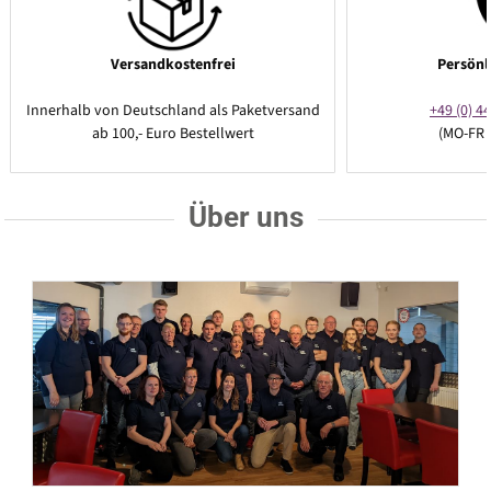
Versandkostenfrei
Persönl
Innerhalb von Deutschland als Paketversand
+49 (0) 44
ab 100,- Euro Bestellwert
(MO-FR 
Über uns