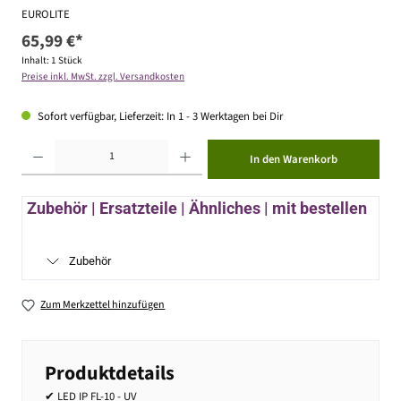
EUROLITE
65,99 €*
Inhalt:
1 Stück
Preise inkl. MwSt. zzgl. Versandkosten
Sofort verfügbar, Lieferzeit: In 1 - 3 Werktagen bei Dir
Produkt Anzahl: Gib den gewünschten Wert ein oder benutze die Schaltflächen um die Anzahl zu erhöhen ode
In den Warenkorb
Zubehör | Ersatzteile | Ähnliches | mit bestellen
Zubehör
Zum Merkzettel hinzufügen
Produktdetails
✔ LED IP FL-10 - UV