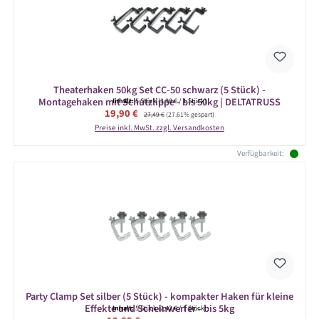
Theaterhaken 50kg Set CC-50 schwarz (5 Stück) -
Montagehaken mit Schutzlippe - bis 50kg | DELTATRUSS
Inhalt:
5 Stück
(3,98 € / 1 Stück)
Verkaufspreis:
19,90 €
Regulärer Preis:
27,49 €
(27.61% gespart)
Preise inkl. MwSt. zzgl. Versandkosten
Verfügbarkeit:
Party Clamp Set silber (5 Stück) - kompakter Haken für kleine
Effekte und Scheinwerfer - bis 5kg
Inhalt:
5 Stück
(2,42 € / 1 Stück)
Regulärer Preis: