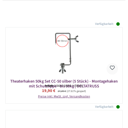
Produktgalerie überspringen
Verfügbarkeit:
Theaterhaken 50kg Set CC-50 silber (5 Stück) - Montagehaken
mit Schutzlippe - bis 50kg | DELTATRUSS
Inhalt:
5 Stück
(3,98 € / 1 Stück)
Verkaufspreis:
19,90 €
Regulärer Preis:
27,49 €
(27.61% gespart)
Preise inkl. MwSt. zzgl. Versandkosten
Verfügbarkeit: