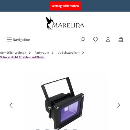
alt springen
Vertrag widerrufen
Navigation
Gemütlich Wohnen
Partyraum
UV Schwarzlicht
Schwarzlicht Strahler und Fluter
Bildergalerie überspringen