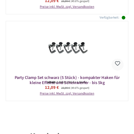
Verkaufspreis:
12,09 €
23,99 €
(49.6% gespart)
Preise inkl. MwSt. zzgl. Versandkosten
Verfügbarkeit:
Party Clamp Set schwarz (5 Stück) - kompakter Haken für
kleine Effekte und Scheinwerfer - bis 5kg
Inhalt:
5 Stück
(2,42 € / 1 Stück)
Verkaufspreis:
12,09 €
Regulärer Preis:
23,99 €
(49.6% gespart)
Preise inkl. MwSt. zzgl. Versandkosten