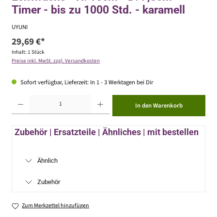
Timer - bis zu 1000 Std. - karamell
UYUNI
29,69 €*
Inhalt:
1 Stück
Preise inkl. MwSt. zzgl. Versandkosten
Sofort verfügbar, Lieferzeit: In 1 - 3 Werktagen bei Dir
Produkt Anzahl: Gib den gewünschten Wert ein oder benutze die Schaltflächen um die Anzahl zu erhöhen ode
In den Warenkorb
Zubehör | Ersatzteile | Ähnliches | mit bestellen
Ähnlich
Zubehör
Zum Merkzettel hinzufügen