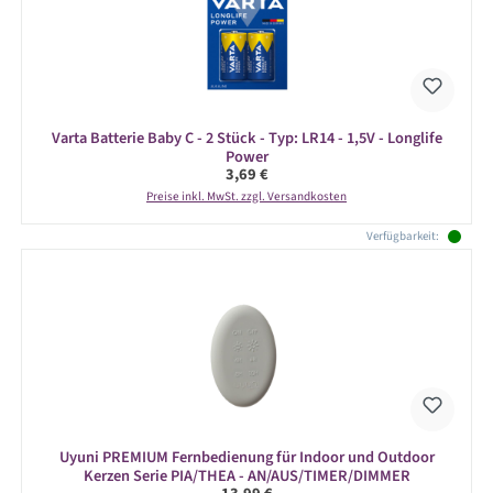
Varta Batterie Baby C - 2 Stück - Typ: LR14 - 1,5V - Longlife
Power
Regulärer Preis:
3,69 €
Preise inkl. MwSt. zzgl. Versandkosten
Verfügbarkeit:
Uyuni PREMIUM Fernbedienung für Indoor und Outdoor
Kerzen Serie PIA/THEA - AN/AUS/TIMER/DIMMER
Regulärer Preis: