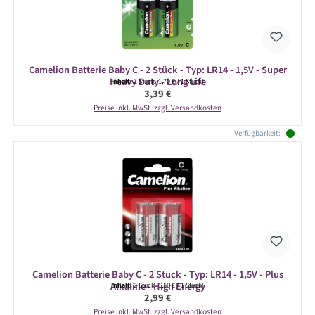
Camelion Batterie Baby C - 2 Stück - Typ: LR14 - 1,5V - Super
Heavy Duty - Long Life
Inhalt:
2 Stück
(1,70 € / 1 Stück)
Regulärer Preis:
3,39 €
Preise inkl. MwSt. zzgl. Versandkosten
Verfügbarkeit:
Camelion Batterie Baby C - 2 Stück - Typ: LR14 - 1,5V - Plus
Alkaline - High Energy
Inhalt:
2 Stück
(1,50 € / 1 Stück)
Regulärer Preis:
2,99 €
Preise inkl. MwSt. zzgl. Versandkosten