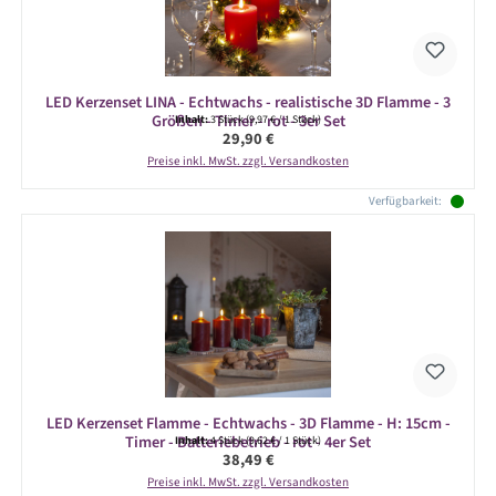
LED Kerzenset LINA - Echtwachs - realistische 3D Flamme - 3
Größen - Timer - rot - 3er Set
Inhalt:
3 Stück
(9,97 € / 1 Stück)
Regulärer Preis:
29,90 €
Preise inkl. MwSt. zzgl. Versandkosten
Verfügbarkeit:
LED Kerzenset Flamme - Echtwachs - 3D Flamme - H: 15cm -
Timer - Batteriebetrieb - rot - 4er Set
Inhalt:
4 Stück
(9,62 € / 1 Stück)
Regulärer Preis:
38,49 €
Preise inkl. MwSt. zzgl. Versandkosten