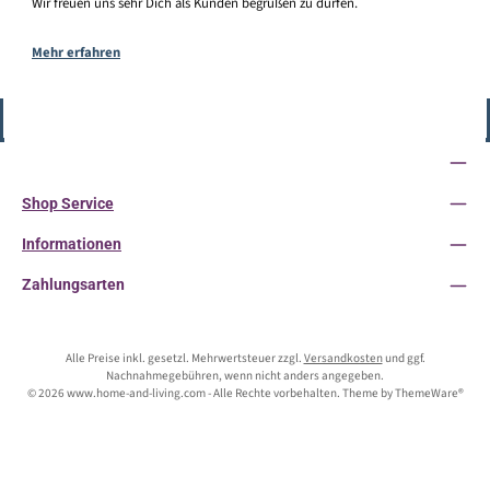
Wir freuen uns sehr Dich als Kunden begrüßen zu dürfen.
Mehr erfahren
Vertrag widerrufen
Service-Hotline
Shop Service
Informationen
Zahlungsarten
Alle Preise inkl. gesetzl. Mehrwertsteuer zzgl.
Versandkosten
und ggf.
Nachnahmegebühren, wenn nicht anders angegeben.
© 2026 www.home-and-living.com - Alle Rechte vorbehalten. Theme by
ThemeWare®