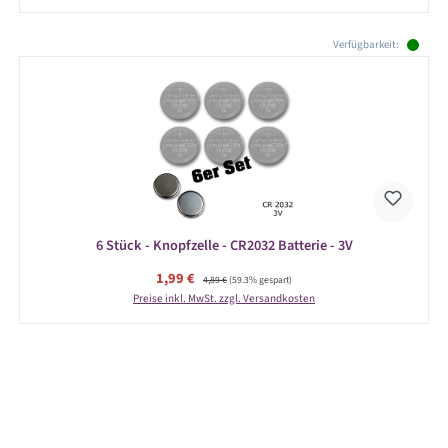
Produktgalerie überspringen
Verfügbarkeit:
6 Stück - Knopfzelle - CR2032 Batterie - 3V
Verkaufspreis:
1,99 €
Regulärer Preis:
4,89 €
(59.3% gespart)
Preise inkl. MwSt. zzgl. Versandkosten