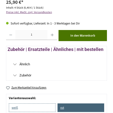
25,90 €*
Inhalt:
4 Stück
(6,48 € / 1 Stück)
Preise inkl. MwSt. zzgl. Versandkosten
Sofort verfügbar, Lieferzeit: In 1 - 3 Werktagen bei Dir
Produkt Anzahl: Gib den gewünschten Wert ein oder benutze die Schaltflächen um die Anzahl zu erhöhen ode
In den Warenkorb
Zubehör | Ersatzteile | Ähnliches | mit bestellen
Ähnlich
Zubehör
Zum Merkzettel hinzufügen
Variantenauswahl:
weiß
rot