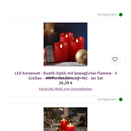
Produktgalerie überspringen
Verfügbarkeit:
LED Kerzenset - Rustik-Optik mit beweglicher Flamme - 3
Größen - mit Fernbedienung - rot - 3er Set
Inhalt:
3 Stück
(8,80 € / 1 Stück)
Regulärer Preis:
26,39 €
Preise inkl. MwSt. zzgl. Versandkosten
Verfügbarkeit: