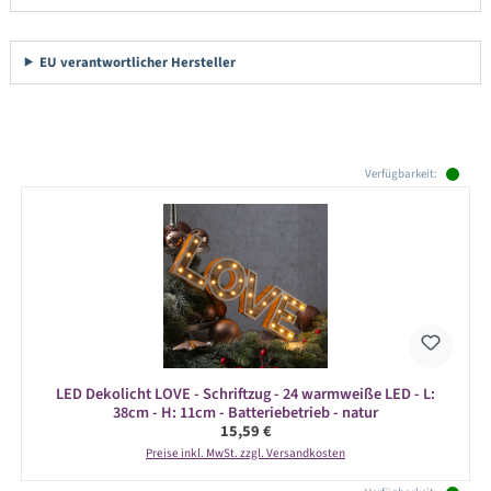
EU verantwortlicher Hersteller
Produktgalerie überspringen
Verfügbarkeit:
LED Dekolicht LOVE - Schriftzug - 24 warmweiße LED - L:
38cm - H: 11cm - Batteriebetrieb - natur
Regulärer Preis:
15,59 €
Preise inkl. MwSt. zzgl. Versandkosten