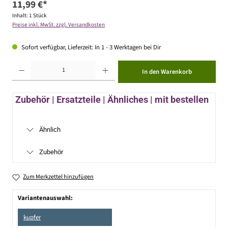
11,99 €*
Inhalt:
1 Stück
Preise inkl. MwSt. zzgl. Versandkosten
Sofort verfügbar, Lieferzeit: In 1 - 3 Werktagen bei Dir
Produkt Anzahl: Gib den gewünschten Wert ein oder benutze die Schaltflächen um die Anzahl zu erhöhen ode
In den Warenkorb
Zubehör | Ersatzteile | Ähnliches | mit bestellen
Ähnlich
Zubehör
Zum Merkzettel hinzufügen
Variantenauswahl:
kupfer