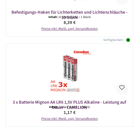
Befestigungs-Haken für Lichterketten und Lichterschläuche -
10 Stück
Inhalt:
10 Stück
(0,84 € / 1 Stück)
Regulärer Preis:
8,39 €
Preise inkl. MwSt. zzgl. Versandkosten
Verfügbarkeit:
3 x Batterie Mignon AA LR6 1,5V PLUS Alkaline - Leistung auf
Dauer - CAMELION
Inhalt:
3 Stück
(0,39 € / 1 Stück)
Regulärer Preis:
1,17 €
Preise inkl. MwSt. zzgl. Versandkosten