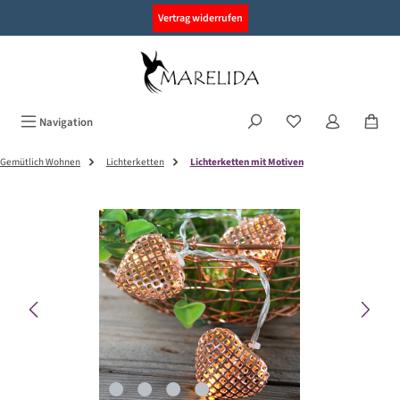
alt springen
Vertrag widerrufen
Navigation
Gemütlich Wohnen
Lichterketten
Lichterketten mit Motiven
Bildergalerie überspringen