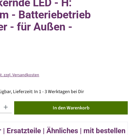
ckernde LED - H:
m - Batteriebetrieb
er - für Außen -
St. zzgl. Versandkosten
gbar, Lieferzeit: In 1 - 3 Werktagen bei Dir
ib den gewünschten Wert ein oder benutze die Schaltflächen um die Anzahl zu erhöhen od
In den Warenkorb
| Ersatzteile | Ähnliches | mit bestellen