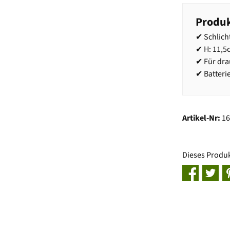
Produk
✔ Schlich
✔ H: 11,5
✔ Für dra
✔ Batteri
Artikel-Nr:
1
Dieses Produ