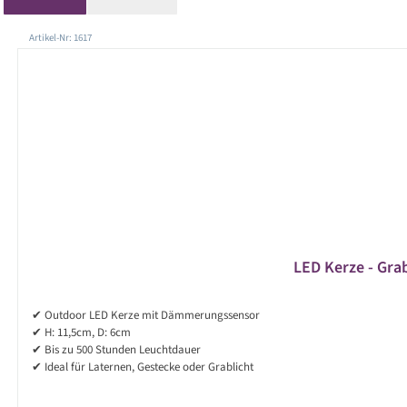
Produktgalerie überspringen
Artikel-Nr: 1617
LED Kerze - Grab
✔ Outdoor LED Kerze mit Dämmerungssensor
✔ H: 11,5cm, D: 6cm
✔ Bis zu 500 Stunden Leuchtdauer
✔ Ideal für Laternen, Gestecke oder Grablicht