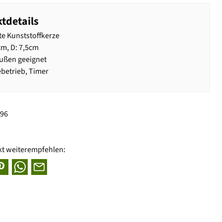
tdetails
te Kunststoffkerze
cm, D: 7,5cm
ußen geeignet
ebetrieb, Timer
696
kt weiterempfehlen: