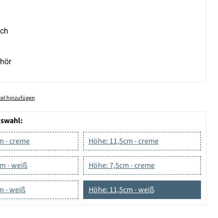
ich
hör
el hinzufügen
uswahl:
m - creme
Höhe: 11,5cm - creme
m - weiß
Höhe: 7,5cm - creme
m - weiß
Höhe: 11,5cm - weiß