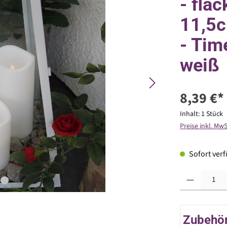
- fla
11,5c
- Tim
weiß
8,39 €*
Inhalt:
1 Stück
Preise inkl. Mw
Sofort verfü
Produkt Anzahl: G
Zubehör 