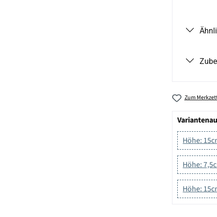
Ähnl
Zube
Zum Merkzett
Variantena
Höhe: 15c
Höhe: 7,5c
Höhe: 15c