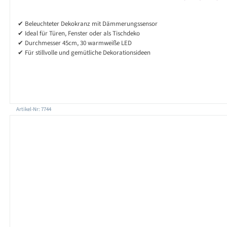
✔ Beleuchteter Dekokranz mit Dämmerungssensor
✔ Ideal für Türen, Fenster oder als Tischdeko
✔ Durchmesser 45cm, 30 warmweiße LED
✔ Für stillvolle und gemütliche Dekorationsideen
Artikel-Nr: 7744