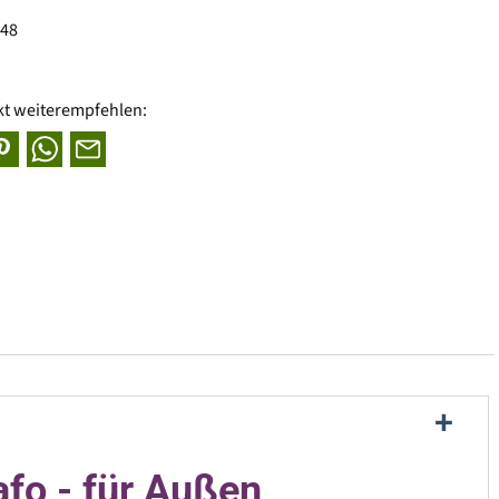
848
kt weiterempfehlen:
fo - für Außen