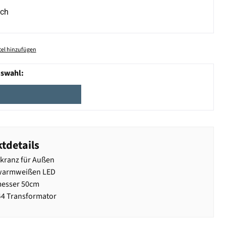
ich
el hinzufügen
uswahl:
tdetails
kranz für Außen
 warmweißen LED
esser 50cm
P44 Transformator