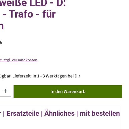
eiße LED - D:
- Trafo - für
n
*
St. zzgl. Versandkosten
gbar, Lieferzeit: In 1 - 3 Werktagen bei Dir
ib den gewünschten Wert ein oder benutze die Schaltflächen um die Anzahl zu erhöhen od
In den Warenkorb
| Ersatzteile | Ähnliches | mit bestellen