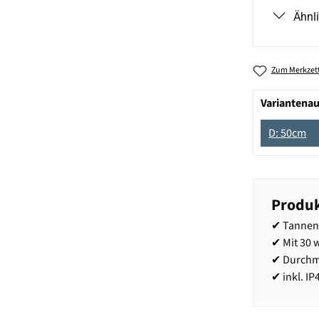
Ähnl
Zum Merkzett
Variantena
D: 50cm
Produk
✔ Tannen
✔ Mit 30
✔ Durchm
✔ inkl. I