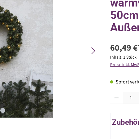
warmw
50cm 
Auße
60,49 €
Inhalt:
1 Stück
Preise inkl. Mw
Sofort verfü
Produkt Anzahl: G
Zubehör 