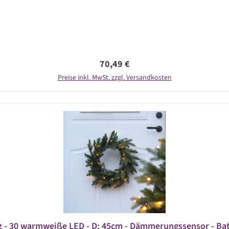
Regulärer Preis:
70,49 €
Preise inkl. MwSt. zzgl. Versandkosten
 - 30 warmweiße LED - D: 45cm - Dämmerungssensor - Batt