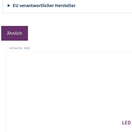
EU verantwortlicher Hersteller
Ähnlich
Produktgalerie überspringen
Artikel-Nr: 4856
LED 