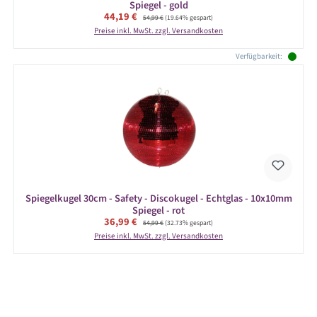
Spiegel - gold
Verkaufspreis:
44,19 €
Regulärer Preis:
54,99 €
(19.64% gespart)
Preise inkl. MwSt. zzgl. Versandkosten
Verfügbarkeit:
Spiegelkugel 30cm - Safety - Discokugel - Echtglas - 10x10mm
Spiegel - rot
Verkaufspreis:
36,99 €
Regulärer Preis:
54,99 €
(32.73% gespart)
Preise inkl. MwSt. zzgl. Versandkosten