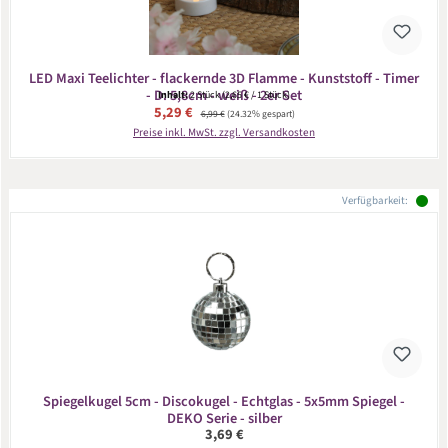
LED Maxi Teelichter - flackernde 3D Flamme - Kunststoff - Timer
- D: 5,8cm - weiß - 2er Set
Inhalt:
2 Stück
(2,65 € / 1 Stück)
Verkaufspreis:
5,29 €
Regulärer Preis:
6,99 €
(24.32% gespart)
Preise inkl. MwSt. zzgl. Versandkosten
Verfügbarkeit:
Spiegelkugel 5cm - Discokugel - Echtglas - 5x5mm Spiegel -
DEKO Serie - silber
Regulärer Preis:
3,69 €