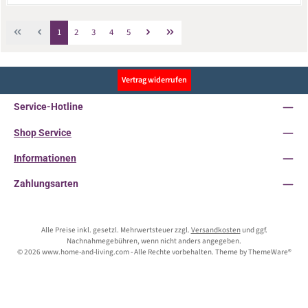
Seite
Seite
Seite
Seite
Seite
1
2
3
4
5
Vertrag widerrufen
Service-Hotline
Shop Service
Informationen
Zahlungsarten
Alle Preise inkl. gesetzl. Mehrwertsteuer zzgl.
Versandkosten
und ggf.
Nachnahmegebühren, wenn nicht anders angegeben.
© 2026 www.home-and-living.com - Alle Rechte vorbehalten. Theme by
ThemeWare®