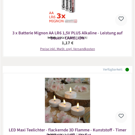
3 x Batterie Mignon AA LR6 1,5V PLUS Alkaline - Leistung auf
Dauer - CAMELION
Inhalt:
3 Stück
(0,39 € / 1 Stück)
Regulärer Preis:
1,17 €
Preise inkl. MwSt. zzgl. Versandkosten
Verfügbarkeit:
LED Maxi Teelichter - flackernde 3D Flamme - Kunststoff - Timer
Inhalt:
4 Stück
(2,98 € / 1 Stück)