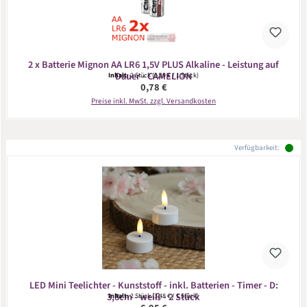
2 x Batterie Mignon AA LR6 1,5V PLUS Alkaline - Leistung auf
Dauer - CAMELION
Inhalt:
2 Stück
(0,39 € / 1 Stück)
Regulärer Preis:
0,78 €
Preise inkl. MwSt. zzgl. Versandkosten
Verfügbarkeit:
LED Mini Teelichter - Kunststoff - inkl. Batterien - Timer - D:
3,8cm - weiß - 2 Stück
Inhalt:
2 Stück
(3,48 € / 1 Stück)