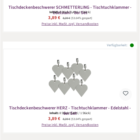
Tischdeckenbeschwerer SCHMETTERLING - Tischtuchklammer -
Edelstahl - 8er Set
Inhalt:
8 Stück
(0,49 € / 1 Stück)
Verkaufspreis:
3,89 €
Regulärer Preis:
8,39 €
(53.64% gespart)
Preise inkl. MwSt. zzgl. Versandkosten
Verfügbarkeit:
Tischdeckenbeschwerer HERZ - Tischtuchklammer - Edelstahl -
8er Set
Inhalt:
8 Stück
(0,49 € / 1 Stück)
Verkaufspreis:
3,89 €
Regulärer Preis:
8,39 €
(53.64% gespart)
Preise inkl. MwSt. zzgl. Versandkosten