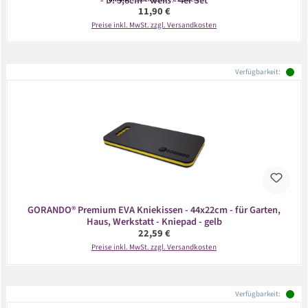
- D: 5,8cm - weiß - 4er Set
Regulärer Preis:
11,90 €
Preise inkl. MwSt. zzgl. Versandkosten
Verfügbarkeit:
GORANDO® Premium EVA Kniekissen - 44x22cm - für Garten,
Haus, Werkstatt - Kniepad - gelb
Regulärer Preis:
22,59 €
Preise inkl. MwSt. zzgl. Versandkosten
Verfügbarkeit: