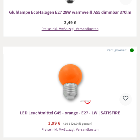
Glühlampe EcoHalogen E27 28W warmweiß A55 dimmbar 370lm
Regulärer Preis:
2,49 €
Preise inkl. MwSt. zzgl. Versandkosten
Verfügbarkeit:
LED Leuchtmittel G45 - orange - E27 - 1W | SATISFIRE
Verkaufspreis:
3,99 €
Regulärer Preis:
4,99 €
(20.04% gespart)
Preise inkl. MwSt. zzgl. Versandkosten