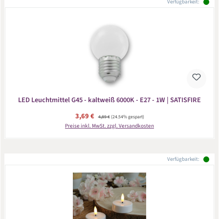
Verfügbarkeit:
LED Leuchtmittel G45 - kaltweiß 6000K - E27 - 1W | SATISFIRE
Verkaufspreis:
3,69 €
Regulärer Preis:
4,89 €
(24.54% gespart)
Preise inkl. MwSt. zzgl. Versandkosten
Verfügbarkeit: