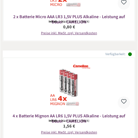
2 x Batterie Micro AAA LR3 1,5V PLUS Alkaline - Leistung auf
Dauer - CAMELION
Inhalt:
2 Stück
(0,40 € / 1 Stück)
Regulärer Preis:
0,80 €
Preise inkl. MwSt. zzgl. Versandkosten
Verfügbarkeit:
4 x Batterie Mignon AA LR6 1,5V PLUS Alkaline - Leistung auf
Dauer - CAMELION
Inhalt:
4 Stück
(0,39 € / 1 Stück)
Regulärer Preis:
1,56 €
Preise inkl. MwSt. zzgl. Versandkosten