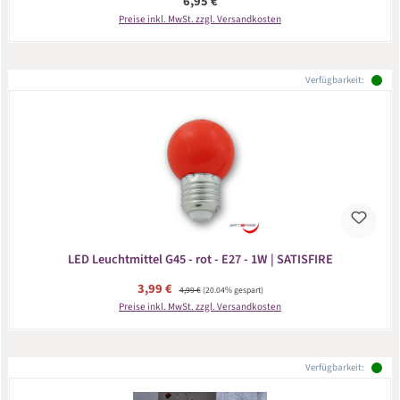
Regulärer Preis:
6,95 €
Preise inkl. MwSt. zzgl. Versandkosten
Verfügbarkeit:
LED Leuchtmittel G45 - rot - E27 - 1W | SATISFIRE
Verkaufspreis:
3,99 €
Regulärer Preis:
4,99 €
(20.04% gespart)
Preise inkl. MwSt. zzgl. Versandkosten
Verfügbarkeit: