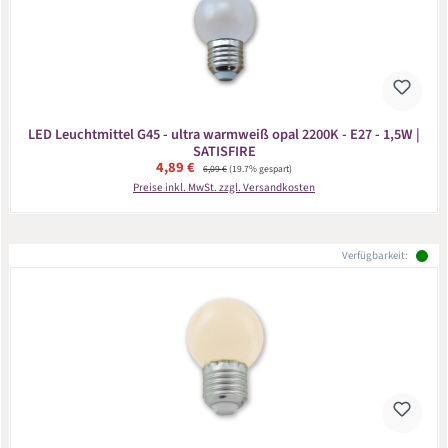
LED Leuchtmittel G45 - ultra warmweiß opal 2200K - E27 - 1,5W |
SATISFIRE
Verkaufspreis:
4,89 €
Regulärer Preis:
6,09 €
(19.7% gespart)
Preise inkl. MwSt. zzgl. Versandkosten
Verfügbarkeit: