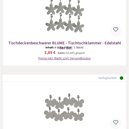
Tischdeckenbeschwerer BLUME - Tischtuchklammer - Edelstahl
- 8er Set
Inhalt:
8 Stück
(0,49 € / 1 Stück)
Verkaufspreis:
3,89 €
Regulärer Preis:
8,39 €
(53.64% gespart)
Preise inkl. MwSt. zzgl. Versandkosten
Verfügbarkeit: