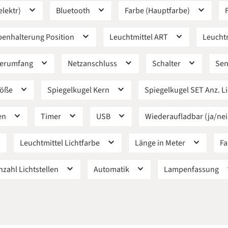
elektr)
Bluetooth
Farbe (Hauptfarbe)
enhalterung Position
Leuchtmittel ART
Leuchtm
eferumfang
Netzanschluss
Schalter
Se
röße
Spiegelkugel Kern
Spiegelkugel SET Anz. L
en
Timer
USB
Wiederaufladbar (ja/ne
Leuchtmittel Lichtfarbe
Länge in Meter
Fa
nzahl Lichtstellen
Automatik
Lampenfassung