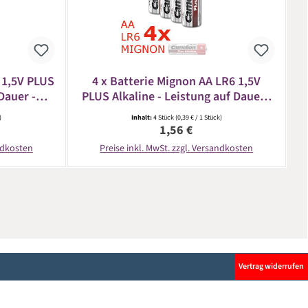
 1,5V PLUS
4 x Batterie Mignon AA LR6 1,5V
Dauer -
PLUS Alkaline - Leistung auf Dauer -
CAMELION
)
Inhalt:
4 Stück
(0,39 € / 1 Stück)
eis:
Regulärer Preis:
1,56 €
andkosten
Preise inkl. MwSt. zzgl. Versandkosten
Vertrag widerrufen