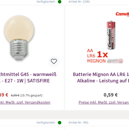
Verfügbarkeit:
Artikel-Nr: 13381
htmittel G45 - warmweiß
Batterie Mignon AA LR6 
 - E27 - 1W | SATISFIRE
Alkaline - Leistung auf 
CAMELION
rkaufspreis:
Regulärer Preis:
Regulärer Pr
89 €
0,59 €
6,09 €
(19.7% gespart)
nkl. MwSt. zzgl. Versandkosten
Preise inkl. MwSt. zzgl. Vers
Verfügbarkeit:
Artikel-Nr: 7801