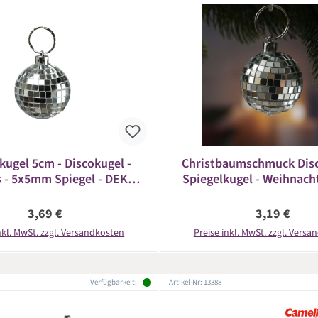
kugel 5cm - Discokugel -
Christbaumschmuck Disc
s - 5x5mm Spiegel - DEKO
Spiegelkugel - Weihnacht
Serie - silber
5x5mm Spiegel - D: 5cm 
Regulärer Preis:
Regulärer Pr
3,69 €
3,19 €
nkl. MwSt. zzgl. Versandkosten
Preise inkl. MwSt. zzgl. Vers
Verfügbarkeit:
Artikel-Nr: 13388