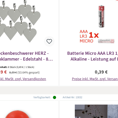
eckenbeschwerer HERZ -
Batterie Micro AAA LR3 
klammer - Edelstahl - 8er
Alkaline - Leistung auf 
Set
CAMELION
Inhalt:
8 Stück
(0,49 € / 1 Stück)
kaufspreis:
Regulärer Preis:
Regulärer Pr
89 €
0,39 €
8,39 €
(53.64% gespart)
nkl. MwSt. zzgl. Versandkosten
Preise inkl. MwSt. zzgl. Vers
Verfügbarkeit:
Artikel-Nr: 13032