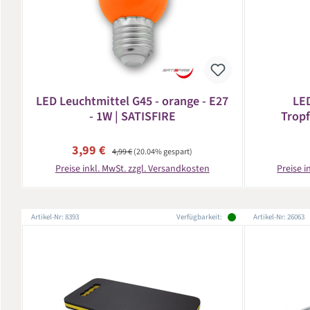
LED Leuchtmittel G45 - orange - E27
LED
- 1W | SATISFIRE
Tropf
Warm
schl
Verkaufspreis:
Regulärer Preis:
3,99 €
4,99 €
(20.04% gespart)
Preise inkl. MwSt. zzgl. Versandkosten
Preise i
Artikel-Nr: 8393
Verfügbarkeit:
Artikel-Nr: 26063