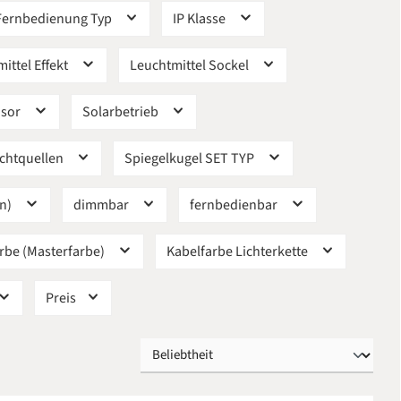
Fernbedienung Typ
IP Klasse
ittel Effekt
Leuchtmittel Sockel
nsor
Solarbetrieb
ichtquellen
Spiegelkugel SET TYP
in)
dimmbar
fernbedienbar
rbe (Masterfarbe)
Kabelfarbe Lichterkette
Preis