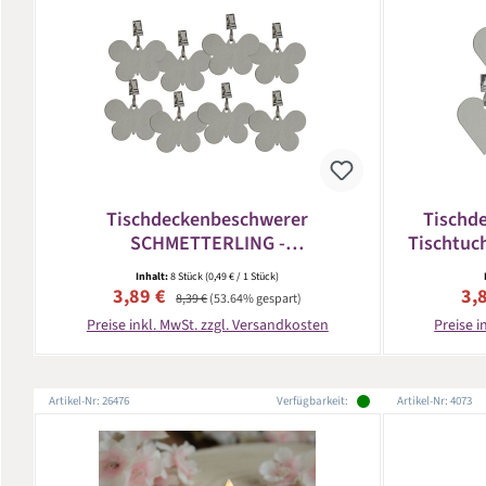
Tischdeckenbeschwerer
Tischd
SCHMETTERLING -
Tischtuch
Tischtuchklammer - Edelstahl - 8er
Inhalt:
8 Stück
(0,49 € / 1 Stück)
Set
Verkaufspreis:
Regulärer Preis:
Ver
3,89 €
3,
8,39 €
(53.64% gespart)
Preise inkl. MwSt. zzgl. Versandkosten
Preise i
Artikel-Nr: 26476
Verfügbarkeit:
Artikel-Nr: 4073