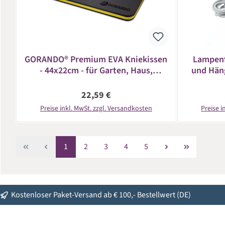
GORANDO® Premium EVA Kniekissen
Lampenf
- 44x22cm - für Garten, Haus,
und Häng
Werkstatt - Kniepad - gelb
E
Regulärer Preis:
22,59 €
Preise inkl. MwSt. zzgl. Versandkosten
Preise i
Seite
Seite
Seite
Seite
Seite
1
2
3
4
5
Kostenloser Paket-Versand ab € 100,- Bestellwert (DE)