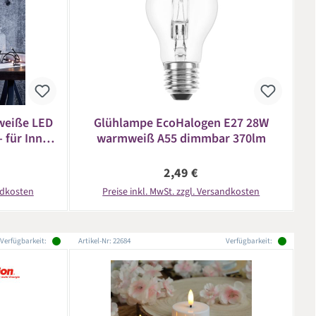
tweiße LED
Glühlampe EcoHalogen E27 28W
- für Innen
warmweiß A55 dimmbar 370lm
l
eis:
Regulärer Preis:
2,49 €
andkosten
Preise inkl. MwSt. zzgl. Versandkosten
Verfügbarkeit:
Artikel-Nr: 22684
Verfügbarkeit: