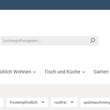
tlich Wohnen
Tisch und Küche
Garten
frostempfindlich
rostfrei
spülmaschinen