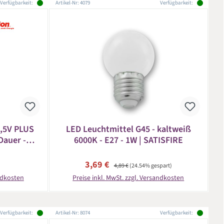
Verfügbarkeit:
Artikel-Nr: 4079
Verfügbarkeit:
1,5V PLUS
LED Leuchtmittel G45 - kaltweiß
Dauer -
6000K - E27 - 1W | SATISFIRE
eis:
Verkaufspreis:
Regulärer Preis:
3,69 €
4,89 €
(24.54% gespart)
andkosten
Preise inkl. MwSt. zzgl. Versandkosten
Verfügbarkeit:
Artikel-Nr: 8074
Verfügbarkeit: