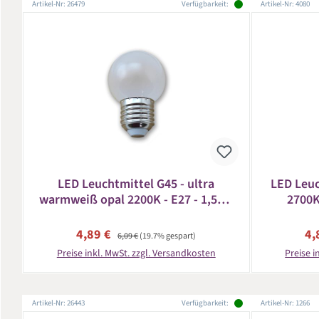
Artikel-Nr: 26479
Verfügbarkeit:
Artikel-Nr: 4080
LED Leuchtmittel G45 - ultra
LED Leuc
warmweiß opal 2200K - E27 - 1,5W |
2700K
SATISFIRE
Verkaufspreis:
Regulärer Preis:
Ve
4,89 €
4,
6,09 €
(19.7% gespart)
Preise inkl. MwSt. zzgl. Versandkosten
Preise i
Artikel-Nr: 26443
Verfügbarkeit:
Artikel-Nr: 1266