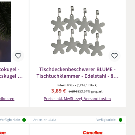
okugel -
Tischdeckenbeschwerer BLUME -
skugel -
Tischtuchklammer - Edelstahl - 8er
- silber
Set
Inhalt:
8 Stück
(0,49 € / 1 Stück)
eis:
Verkaufspreis:
Regulärer Preis:
3,89 €
8,39 €
(53.64% gespart)
andkosten
Preise inkl. MwSt. zzgl. Versandkosten
Verfügbarkeit:
Artikel-Nr: 13382
Verfügbarkeit: