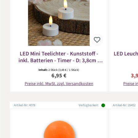
LED Mini Teelichter - Kunststoff -
LED Leucht
inkl. Batterien - Timer - D: 3,8cm -
weiß - 2 Stück
Inhalt:
2 Stück
(3,48 € / 1 Stück)
Regulärer Preis:
Ver
6,95 €
3,
Preise inkl. MwSt. zzgl. Versandkosten
Preise i
Artikel-Nr: 4078
Verfügbarkeit:
Artikel-Nr: 26452