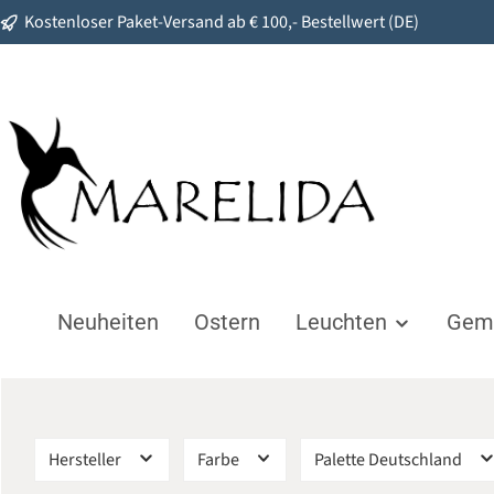
Kostenloser Paket-Versand ab € 100,- Bestellwert (DE)
springen
Zur Hauptnavigation springen
Neuheiten
Ostern
Leuchten
Gemü
Hersteller
Farbe
Palette Deutschland