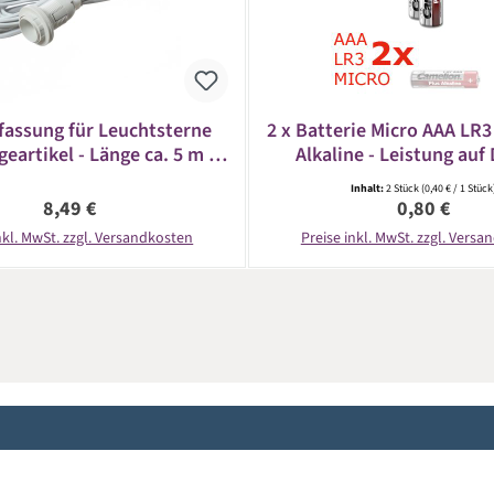
assung für Leuchtsterne
2 x Batterie Micro AAA LR3
eartikel - Länge ca. 5 m -
Alkaline - Leistung auf 
14 Fassung - weiß
CAMELION
Inhalt:
2 Stück
(0,40 € / 1 Stück
Regulärer Preis:
Regulärer Pr
8,49 €
0,80 €
nkl. MwSt. zzgl. Versandkosten
Preise inkl. MwSt. zzgl. Vers