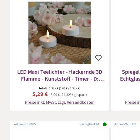
LED Maxi Teelichter - flackernde 3D
Spiegel
Flamme - Kunststoff - Timer - D:
Echtgla
5,8cm - weiß - 2er Set
Inhalt:
2 Stück
(2,65 € / 1 Stück)
Verkaufspreis:
Regulärer Preis:
5,29 €
6,99 €
(24.32% gespart)
Preise inkl. MwSt. zzgl. Versandkosten
Preise i
Artikel-Nr: 8075
Verfügbarkeit:
Artikel-Nr: 8302