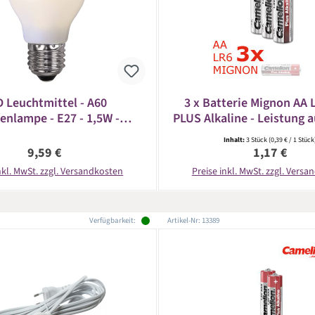
 Leuchtmittel - A60
3 x Batterie Mignon AA 
enlampe - E27 - 1,5W -
PLUS Alkaline - Leistung a
weiß 2600K - 25lm -
CAMELION
Inhalt:
3 Stück
(0,39 € / 1 Stück
agfestes Polycarbonat
Regulärer Preis:
Regulärer Pr
9,59 €
1,17 €
nkl. MwSt. zzgl. Versandkosten
Preise inkl. MwSt. zzgl. Vers
Verfügbarkeit:
Artikel-Nr: 13389