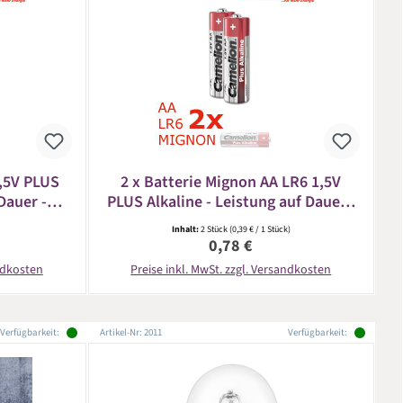
1,5V PLUS
2 x Batterie Mignon AA LR6 1,5V
Dauer -
PLUS Alkaline - Leistung auf Dauer -
CAMELION
Inhalt:
2 Stück
(0,39 € / 1 Stück)
eis:
Regulärer Preis:
0,78 €
andkosten
Preise inkl. MwSt. zzgl. Versandkosten
Verfügbarkeit:
Artikel-Nr: 2011
Verfügbarkeit: