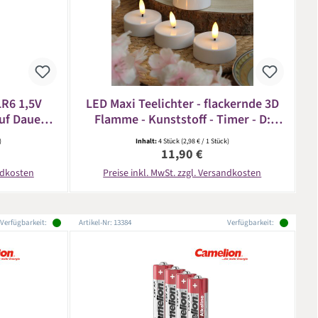
LR6 1,5V
LED Maxi Teelichter - flackernde 3D
uf Dauer -
Flamme - Kunststoff - Timer - D:
5,8cm - weiß - 4er Set
)
Inhalt:
4 Stück
(2,98 € / 1 Stück)
eis:
Regulärer Preis:
11,90 €
andkosten
Preise inkl. MwSt. zzgl. Versandkosten
Verfügbarkeit:
Artikel-Nr: 13384
Verfügbarkeit: