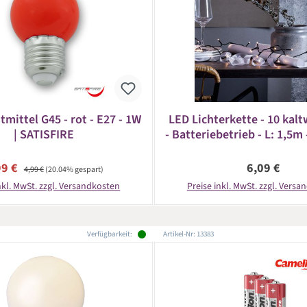
mittel G45 - rot - E27 - 1W
LED Lichterkette - 10 kal
| SATISFIRE
- Batteriebetrieb - L: 1,5m 
- schwarzes Kabe
kaufspreis:
Regulärer Preis:
Regulärer Pr
99 €
6,09 €
4,99 €
(20.04% gespart)
nkl. MwSt. zzgl. Versandkosten
Preise inkl. MwSt. zzgl. Vers
Verfügbarkeit:
Artikel-Nr: 13383