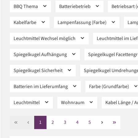
BBQ Thema
Batteriebetrieb
Betriebsart (
Kabelfarbe
Lampenfassung (Farbe)
Lamp
Leuchtmittel Wechsel möglich
Leuchtmittel im Li
Spiegelkugel Aufhängung
Spiegelkugel Facetteng
Spiegelkugel Sicherheit
Spiegelkugel Umdrehung
Batterien im Lieferumfang
Farbe (Grundfarbe)
Leuchtmittel
Wohnraum
Kabel Länge / A
Seite
Seite
Seite
Seite
Seite
1
2
3
4
5