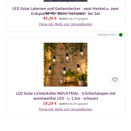
LED Solar Laternen und Gartenstecker - zwei Henkel u. zwei
Erdspieße - D: 10cm - schwarz - 4er Set
Inhalt:
4 Stück
(10,85 € / 1 Stück)
Verkaufspreis:
43,39 €
Regulärer Preis:
60,49 €
(28.27% gespart)
Preise inkl. MwSt. zzgl. Versandkosten
Verfügbarkeit:
LED Solar Lichterkette INDUSTRIAL - 8 Gitterlampen mit
warmweißer LED - L: 1,5m - schwarz
Verkaufspreis:
19,29 €
Regulärer Preis:
26,89 €
(28.26% gespart)
Preise inkl. MwSt. zzgl. Versandkosten