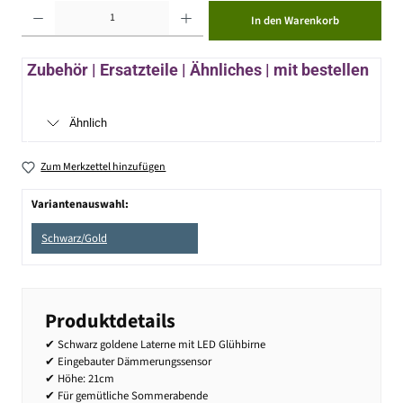
Produkt Anzahl: Gib den gewünschten Wert ein oder benutze die Schaltflächen um die Anzahl zu erhöhen ode
In den Warenkorb
Zubehör | Ersatzteile | Ähnliches | mit bestellen
Ähnlich
Zum Merkzettel hinzufügen
Variantenauswahl:
Schwarz/Gold
Produktdetails
✔ Schwarz goldene Laterne mit LED Glühbirne
✔ Eingebauter Dämmerungssensor
✔ Höhe: 21cm
✔ Für gemütliche Sommerabende