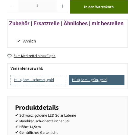
Produkt Anzahl: Gib den gewünschten Wert ein oder benutze die Schaltflächen um die Anzahl zu erhöhen ode
In den Warenkorb
Zubehör | Ersatzteile | Ähnliches | mit bestellen
Ähnlich
Zum Merkzettel hinzufügen
Variantenauswahl:
H: 14,5cm - schwarz, gold
H: 14,5cm - grün, gold
Produktdetails
✔ Schwarz, goldene LED Solar Laterne
✔ Marokkanisch-orientalischer Stil
✔ Höhe: 14,5cm
✔ Gemütliches Gartenlicht