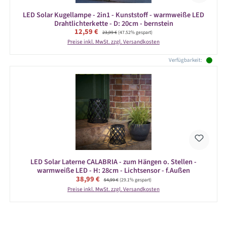
LED Solar Kugellampe - 2in1 - Kunststoff - warmweiße LED
Drahtlichterkette - D: 20cm - bernstein
Verkaufspreis:
12,59 €
Regulärer Preis:
23,99 €
(47.52% gespart)
Preise inkl. MwSt. zzgl. Versandkosten
Verfügbarkeit:
LED Solar Laterne CALABRIA - zum Hängen o. Stellen -
warmweiße LED - H: 28cm - Lichtsensor - f.Außen
Verkaufspreis:
38,99 €
Regulärer Preis:
54,99 €
(29.1% gespart)
Preise inkl. MwSt. zzgl. Versandkosten