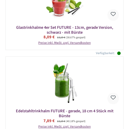
Glastrinkhalme 4er Set FUTURE - 13cm, gerade Version,
schwarz - mit Bürste
Verkaufspreis:
8,09 €
Regulärer Preis:
13,19 €
(38.67% gespart)
Preise inkl. MwSt. zzgl. Versandkosten
Verfügbarkeit:
Edelstahltrinkhalm FUTURE - gerade, 18 cm 4 Stück mit
Bürste
Verkaufspreis:
7,89 €
Regulärer Preis:
13,19 €
(40.18% gespart)
Preise inkl. MwSt. zzgl. Versandkosten