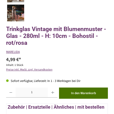
Trinkglas Vintage mit Blumenmuster -
Glas - 280ml - H: 10cm - Bohostil -
rot/rosa
MARELIDA
4,99 €*
Inhalt:
1 Stück
Preise inkl. MwSt. zzgl. Versandkosten
Sofort verfügbar, Lieferzeit: In 1 - 3 Werktagen bei Dir
Produkt Anzahl: Gib den gewünschten Wert ein oder benutze die Schaltflächen um die Anzahl zu erhöhen ode
In den Warenkorb
Zubehör | Ersatzteile | Ähnliches | mit bestellen