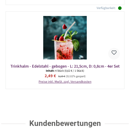
Verfügbarkeit:
Trinkhalm - Edelstahl - gebogen - L: 21,5cm, D: 0,8cm - 4er Set
Inhalt:
4 Stück
(0,62 € / 1 Stück)
Verkaufspreis:
2,49 €
Regulärer Preis:
5,19 €
(52.02% gespart)
Preise inkl. MwSt. zzgl. Versandkosten
Kundenbewertungen