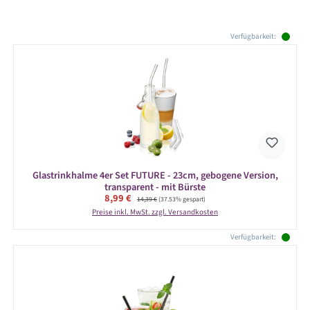
Produktgalerie überspringen
Verfügbarkeit:
Glastrinkhalme 4er Set FUTURE - 23cm, gebogene Version,
transparent - mit Bürste
Verkaufspreis:
8,99 €
Regulärer Preis:
14,39 €
(37.53% gespart)
Preise inkl. MwSt. zzgl. Versandkosten
Verfügbarkeit: